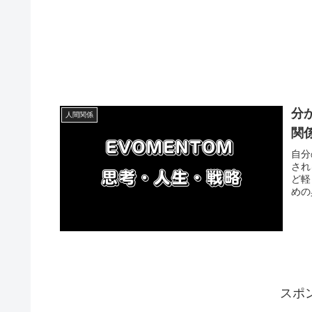
分
人間関係
関
自分
され
ど軽
めの
スポ