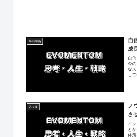
自
事前準備
成
自信
今の
なス
して
ノ
スキル
さ
イン
とが
体策