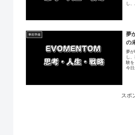
し、
夢
事前準備
の
夢が
し、
験を
今日
スポ