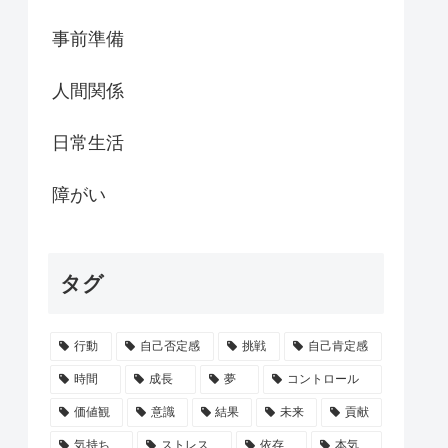
事前準備
人間関係
日常生活
障がい
タグ
行動
自己否定感
挑戦
自己肯定感
時間
成長
夢
コントロール
価値観
意識
結果
未来
貢献
気持ち
ストレス
依存
本気