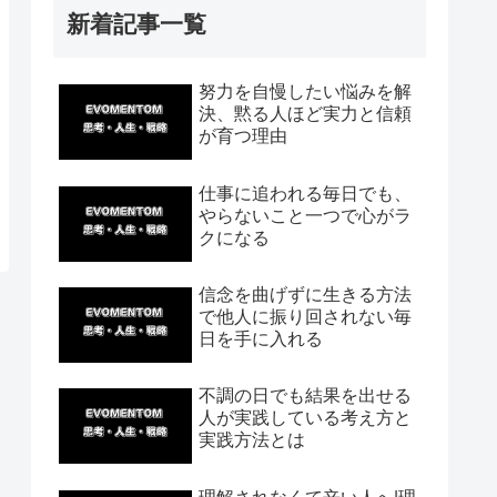
新着記事一覧
努力を自慢したい悩みを解
決、黙る人ほど実力と信頼
が育つ理由
仕事に追われる毎日でも、
やらないこと一つで心がラ
クになる
信念を曲げずに生きる方法
で他人に振り回されない毎
日を手に入れる
不調の日でも結果を出せる
人が実践している考え方と
実践方法とは