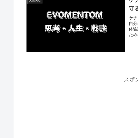
ケ
人間関係
守
ケチ
自分
体験
ため
スポ