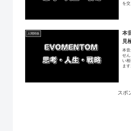
を交
本
人間関係
見
本音
せん
い相
ます
スポ