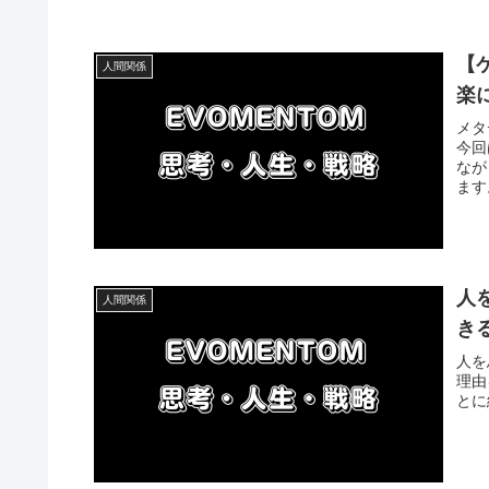
【
人間関係
楽
メタ
今回
なが
ます
人
人間関係
き
人を
理由
とに