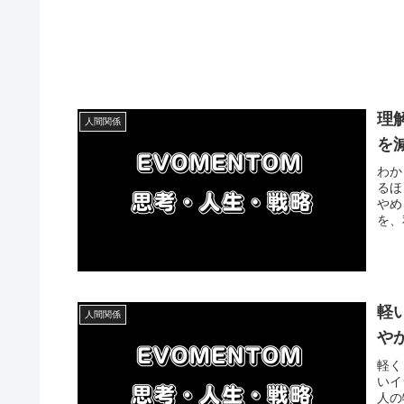
理
人間関係
を
わか
るほ
やめ
を、
軽
人間関係
や
軽く
いイ
人の