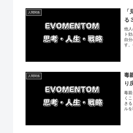
「
人間関係
る
他人
ト効
自分
す。
毒
人間関係
り
毒親
くこ
きる
ルを