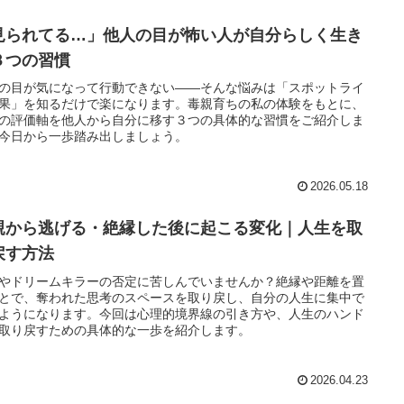
見られてる…」他人の目が怖い人が自分らしく生き
３つの習慣
の目が気になって行動できない——そんな悩みは「スポットライ
果」を知るだけで楽になります。毒親育ちの私の体験をもとに、
の評価軸を他人から自分に移す３つの具体的な習慣をご紹介しま
今日から一歩踏み出しましょう。
2026.05.18
親から逃げる・絶縁した後に起こる変化｜人生を取
戻す方法
やドリームキラーの否定に苦しんでいませんか？絶縁や距離を置
とで、奪われた思考のスペースを取り戻し、自分の人生に集中で
ようになります。今回は心理的境界線の引き方や、人生のハンド
取り戻すための具体的な一歩を紹介します。
2026.04.23