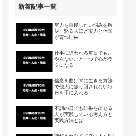
新着記事一覧
努力を自慢したい悩みを解
決、黙る人ほど実力と信頼
が育つ理由
仕事に追われる毎日でも、
やらないこと一つで心がラ
クになる
信念を曲げずに生きる方法
で他人に振り回されない毎
日を手に入れる
不調の日でも結果を出せる
人が実践している考え方と
実践方法とは