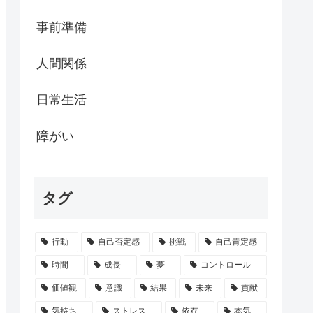
事前準備
人間関係
日常生活
障がい
タグ
行動
自己否定感
挑戦
自己肯定感
時間
成長
夢
コントロール
価値観
意識
結果
未来
貢献
気持ち
ストレス
依存
本気