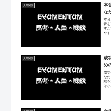
本
人間関係
な
本音
音を
すだ
やす
成
人間関係
め
成功
なた
離を
は小