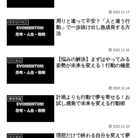
2022.11.17
周りと違って不安？「人と違う行
サラリーマン
動」で一歩抜け出し急成長する方
法
2022.11.16
【悩みの解決】まずはやってみる
メンタル
姿勢が未来を変える！行動の極意
2022.11.14
計画よりも行動で夢を寄せる！お
事前準備
試し感覚で未来を変える行動術
2022.11.10
理想だけで終わる自分を変えて夢
メンタル