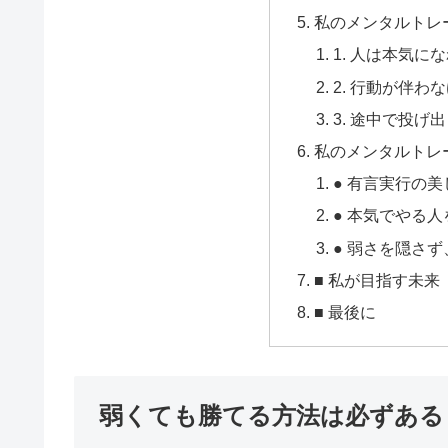
私のメンタルトレ
1. 人は本気に
2. 行動が伴
3. 途中で投
私のメンタルトレ
● 有言実行の美
● 本気でやる
● 弱さを隠さ
■ 私が目指す未来
■ 最後に
弱くても勝てる方法は必ずある