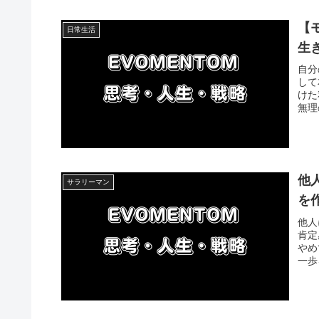
【
日常生活
生
自分
して
けた
無理
他
サラリーマン
を
他人
肯定
やめ
一歩