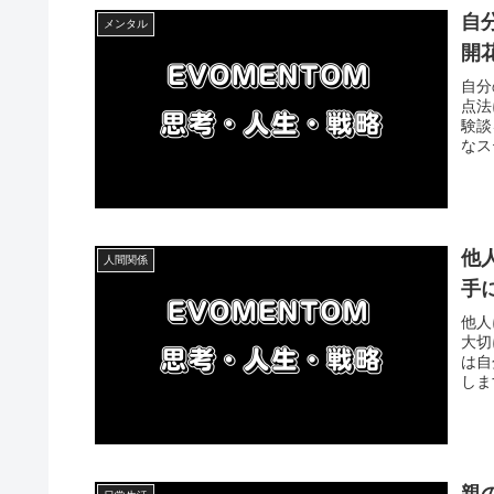
自
メンタル
開
自分
点法
験談
なス
他
人間関係
手
他人
大切
は自
しま