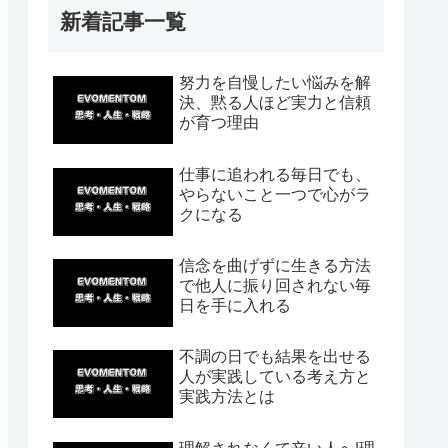
新着記事一覧
努力を自慢したい悩みを解
決、黙る人ほど実力と信頼
が育つ理由
仕事に追われる毎日でも、
やらないこと一つで心がラ
クになる
信念を曲げずに生きる方法
で他人に振り回されない毎
日を手に入れる
不調の日でも結果を出せる
人が実践している考え方と
実践方法とは