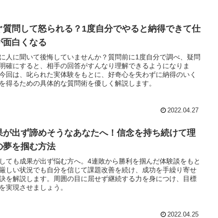
ぐ質問して怒られる？1度自分でやると納得できて仕
が面白くなる
に人に聞いて後悔していませんか？質問前に1度自分で調べ、疑問
明確にすると、相手の回答がすんなり理解できるようになりま
今回は、叱られた実体験をもとに、好奇心を失わずに納得のいく
を得るための具体的な質問術を優しく解説します。
2022.04.27
果が出ず諦めそうなあなたへ！信念を持ち続けて理
の夢を掴む方法
しても成果が出ず悩む方へ。4連敗から勝利を掴んだ体験談をもと
厳しい状況でも自分を信じて課題改善を続け、成功を手繰り寄せ
訣を解説します。周囲の目に屈せず継続する力を身につけ、目標
を実現させましょう。
2022.04.25