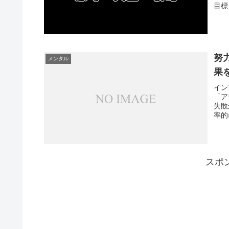
目標
努
メンタル
果
イン
「ア
失敗
率的
スポ