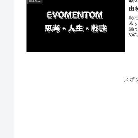
親
日常生活
由
親の
暮ら
回は
めの
スポ