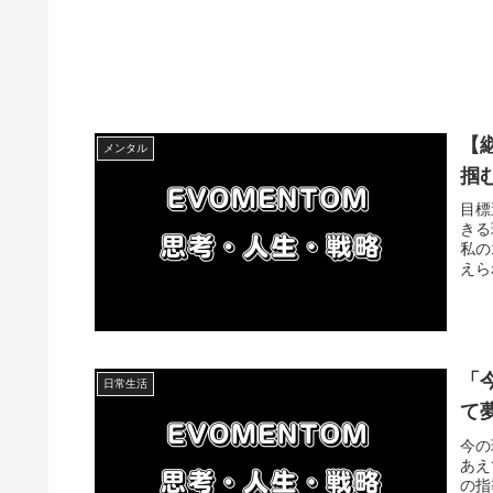
【
メンタル
掴
目標
きる
私の
えら
「
日常生活
て
今の
あえ
の指