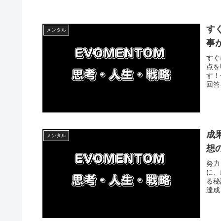
す
メンタル
事
すぐ
点を
す！
回答
成
メンタル
想
努力
に、
る秘
達成