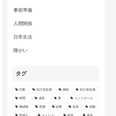
事前準備
人間関係
日常生活
障がい
タグ
行動
自己否定感
挑戦
自己肯定感
時間
成長
夢
コントロール
価値観
意識
結果
未来
貢献
気持ち
ストレス
依存
本気