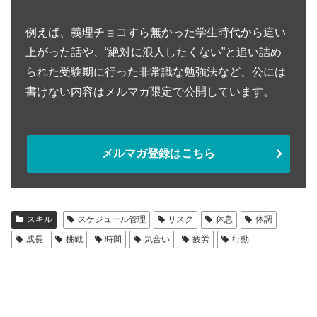
例えば、義理チョコすら無かった学生時代から這い
上がった話や、“絶対に浪人したくない”と追い詰め
られた受験期に行った非常識な勉強法など、公には
書けない内容はメルマガ限定で公開しています。
メルマガ登録はこちら
スキル
スケジュール管理
リスク
休息
体調
成長
挑戦
時間
気合い
疲労
行動