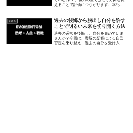
えることで評価につながります。本記事
では、求められる場所で力を発揮する方
法と、自分に合った環境の見つけ方を具
体的に解説します。
過去の後悔から脱出し自分を許す
スキル
ことで明るい未来を切り開く方法
過去の選択を後悔し、自分を責めていま
せんか？今回は、毒親の影響による自己
否定を乗り越え、過去の自分を受け入れ
て未来へ進む方法を解説します。過去を
許すことで今に集中し、人生を好転させ
る具体的な第一歩を踏み出しましょう。