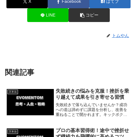
X
Facebook
はてブ
LINE
コピー
トムやん
関連記事
失敗続きの悩みを克服！挫折を乗
スキル
り越えて成果を引き寄せる習慣
失敗続きで落ち込んでいませんか？成功
への道は諦めずに課題を分析し、改善を
重ねることで開かれます。キックボクシ
ングでの挫折から初勝利を掴んだ体験談
を交え、挫折を乗り越えて成果を出す具
体的ステップを解説。正しい努力で理想
プロの基本習得術！途中で挫折せ
スキル
の成果を手に入れましょう。
ず継続力を飛躍的に高めるコツ