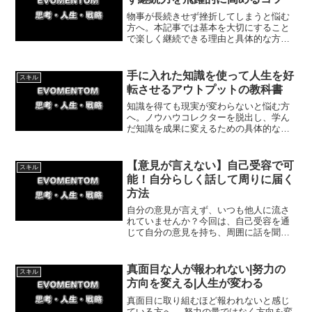
物事が長続きせず挫折してしまうと悩む
方へ。本記事では基本を大切にすること
で楽しく継続できる理由と具体的な方法
を解説。空手の体験談を通じ基礎の大切
さをお伝えします。挫折をなくし無理な
く継続する力を身につけましょう。
手に入れた知識を使って人生を好
スキル
転させるアウトプットの教科書
知識を得ても現実が変わらないと悩む方
へ。ノウハウコレクターを脱出し、学ん
だ知識を成果に変えるための具体的なア
ウトプット術を解説します。私の実体験
を交えながら、今日からすぐに始められ
る簡単な行動ステップを紹介。インプッ
【意見が言えない】自己受容で可
スキル
トを行動に変えて人生を好転させましょ
能！自分らしく話して周りに届く
う。
方法
自分の意見が言えず、いつも他人に流さ
れていませんか？今回は、自己受容を通
じて自分の意見を持ち、周囲に話を聞い
てもらえるようになる方法を解説しま
す。否定を恐れず、自信を持って自分ら
しく発言するための第一歩を今日から踏
真面目な人が報われない|努力の
スキル
み出しましょう。
方向を変える|人生が変わる
真面目に取り組むほど報われないと感じ
ている方へ 。努力の量ではなく方向を変