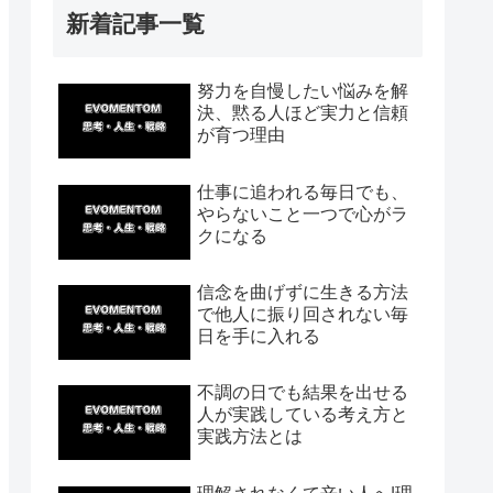
新着記事一覧
努力を自慢したい悩みを解
決、黙る人ほど実力と信頼
が育つ理由
仕事に追われる毎日でも、
やらないこと一つで心がラ
クになる
信念を曲げずに生きる方法
で他人に振り回されない毎
日を手に入れる
不調の日でも結果を出せる
人が実践している考え方と
実践方法とは