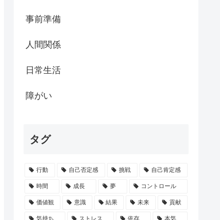
事前準備
人間関係
日常生活
障がい
タグ
行動
自己否定感
挑戦
自己肯定感
時間
成長
夢
コントロール
価値観
意識
結果
未来
貢献
気持ち
ストレス
依存
本気