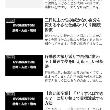
て視野を広げることが成功への鍵です。
選択肢を増やし、新たな可能性に目を向
ける姿勢が成果を生む道です。自己の限
界を疑い、情報収集を通じて成長し、多
様な選択肢を手に入れましょう。
三日坊主の悩み|続かない自分を
スキル
変える小さな仕組みづくり|継続
習慣
続けたいのに続かないと悩んでいません
か？今回はそんな悩みを解決する方法を
紹介してきます。自分の意志ではなく仕
組みで継続する考え方を変えることで無
理なく継続できるようになります。
行動後の振り返りで自信に変わ
スキル
る！最速で夢を叶える正しい分析
法
行動後に悪い結果が出るのが怖くて立ち
止まっていませんか？結果を恐れずに改
善できるようになるための正しい振り返
り方法を解説。結果と自己価値を切り離
し、行動した自分を褒めることで、恐怖
を克服してスムーズに次のステップへ進
【言い訳卒業】「どうすればでき
スキル
む秘訣を伝授します。
る？」に切り替えて目標達成する
方法
「できない…」と言い訳ばかりしていま