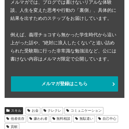
メルマガでは、ブログでは書けないリアルな体験
談、人生を変えた思考や行動の「裏側」、具体的に
結果を出すためのステップをお届けしています。
例えば、義理チョコすら無かった学生時代から這い
上がった話や、“絶対に浪人したくない”と追い詰め
られた受験期に行った非常識な勉強法など、公には
書けない内容はメルマガ限定で公開しています。
メルマガ登録はこちら
スキル
お金
クレクレ
コミュニケーション
他者依存
嫌われ者
無料相談
無駄遣い
自己中心
貢献