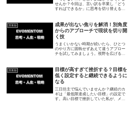
せんか？今回は、言い訳を卒業し「どう
すればできるか」に思考を切り替える具
体的な方法を解説！キックボクシングの
体験談を交え、ポジティブな変化を起こ
すコツを紹介します。今日から思考を変
成果が出ない焦りを解消！別角度
スキル
えて目標を達成しましょう。
からのアプローチで現状を切り開
く技
うまくいかない時期が続いたら、ひとつ
のやり方に固執せずあえて違うアプロー
チを試してみましょう。視野を広げる重
要性や現状を突破する具体的なステッ
プ、実体験に基づいた改善策を分かりや
すく解説します。新しい視点を取り入れ
目標が高すぎて挫折する？目標を
スキル
て悩みを解消しましょう！
低く設定すると継続できるように
なる
三日坊主で悩んでいませんか？継続のカ
ギは「最低限達成したい目標」の設定で
す。高い目標で挫折していた私が、メン
タルトレーニングで学んだ挫折しないコ
ツと具体策を解説。無理のない目標設定
で、達成感を得ながら毎日楽しく行動を
続けましょう！