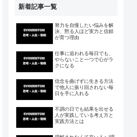
新着記事一覧
努力を自慢したい悩みを解
決、黙る人ほど実力と信頼
が育つ理由
仕事に追われる毎日でも、
やらないこと一つで心がラ
クになる
信念を曲げずに生きる方法
で他人に振り回されない毎
日を手に入れる
不調の日でも結果を出せる
人が実践している考え方と
実践方法とは