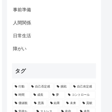
事前準備
人間関係
日常生活
障がい
タグ
行動
自己否定感
挑戦
自己肯定感
時間
成長
夢
コントロール
価値観
意識
結果
未来
貢献
気持ち
ストレス
依存
本気