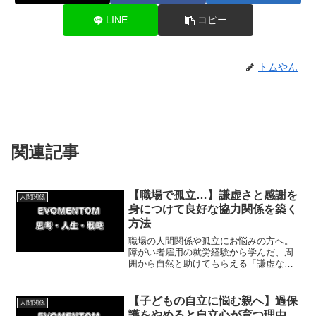
LINE
コピー
トムやん
関連記事
【職場で孤立…】謙虚さと感謝を
人間関係
身につけて良好な協力関係を築く
方法
職場の人間関係や孤立にお悩みの方へ。
障がい者雇用の就労経験から学んだ、周
囲から自然と助けてもらえる「謙虚な姿
勢」と「感謝の気持ち」の大切さを解説
します。傲慢さを手放し、良好な協力関
係を築いてストレスフリーな環境を手に
【子どもの自立に悩む親へ】過保
人間関係
入れるコツをお届けします。
護をやめると自立心が育つ理由