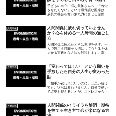
子どもの自立に悩む親御さんへ。「苦労
させたくない」という過保護な配慮は、
成長の機会を奪い無気力にさせる原因に
なります。先回りの制限をやめ、適度な
苦労や挑戦を経験させることで自立心は
育ちます。今日から実践できる見守りの
人間関係に疲れ切っていません
人間関係
コツを解説します。
か？心を休める一人時間の過ごし
方
人間関係に疲れたときは無理をせず、一
人で過ごす時間を大切にして心と体を休
ませる実践的な方法を解説します。毒親
の干渉から離れて自分のペースを取り戻
した実体験を通じ、自分を大切にする考
え方と今日からできる簡単な一歩を紹介
「変わってほしい」という願いを
人間関係
します。
手放したら自分の人生が変わった
話
「相手が変わればいいのに」と思い続け
ても、状況は変わりません。自分で動い
て環境を整えることが、ストレスから抜
け出す最短ルートです。今回は私の体験
談をもとに、今日からできる具体的な方
法を紹介していきます。
人間関係のイライラを解消！期待
人間関係
を捨てる生き方で心が楽になる方
法