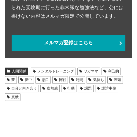
られた受験期に行った非常識な勉強法など、公には
書けない内容はメルマガ限定で公開しています。
メルマガ登録はこちら
人間関係
メンタルトレーニング
ワガママ
利己的
夢
夢中
悪口
挑戦
時間
気持ち
没頭
自分と向き合う
虚無感
行動
課題
誹謗中傷
貢献