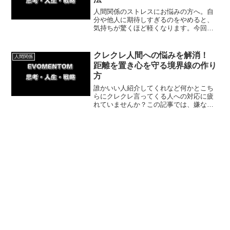
人間関係のストレスにお悩みの方へ。自
分や他人に期待しすぎるのをやめると、
気持ちが驚くほど軽くなります。今回
は、期待を手放して良好な人間関係を築
く具体的な方法や体験談を紹介します。
今日から実践できる小さな一歩で心を解
クレクレ人間への悩みを解消！
人間関係
放しましょう。
距離を置き心を守る境界線の作り
方
誰かいい人紹介してくれなど何かとこち
らにクレクレ言ってくる人への対応に疲
れていませんか？この記事では、嫌な要
求を繰り返す相手と上手に距離を置く3つ
の方法と、実体験を交えた境界線のつく
り方を紹介していきます。