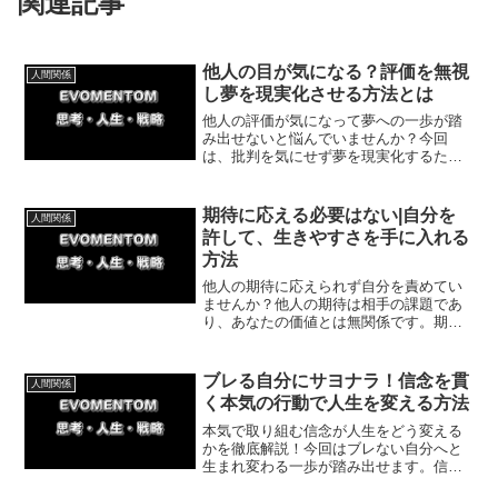
関連記事
他人の目が気になる？評価を無視
人間関係
し夢を現実化させる方法とは
他人の評価が気になって夢への一歩が踏
み出せないと悩んでいませんか？今回
は、批判を気にせず夢を現実化するため
の具体的な方法や、否定的な環境から脱
出した体験談を解説します。あなたを応
援してくれる人と繋がり、理想の未来を
期待に応える必要はない|自分を
人間関係
引き寄せましょう！
許して、生きやすさを手に入れる
方法
他人の期待に応えられず自分を責めてい
ませんか？他人の期待は相手の課題であ
り、あなたの価値とは無関係です。期待
に応えられない自分を受け入れ、等身大
の自分を大切にする心の整え方を、実体
験を交えて優しく解説します。今日から
ブレる自分にサヨナラ！信念を貫
人間関係
自分を許して生きましょう。
く本気の行動で人生を変える方法
本気で取り組む信念が人生をどう変える
かを徹底解説！今回はブレない自分へと
生まれ変わる一歩が踏み出せます。信念
を持つことで得られる充実感や、今日か