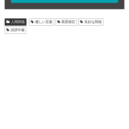
人間関係
優しい言葉
罵詈雑言
良好な関係
誹謗中傷