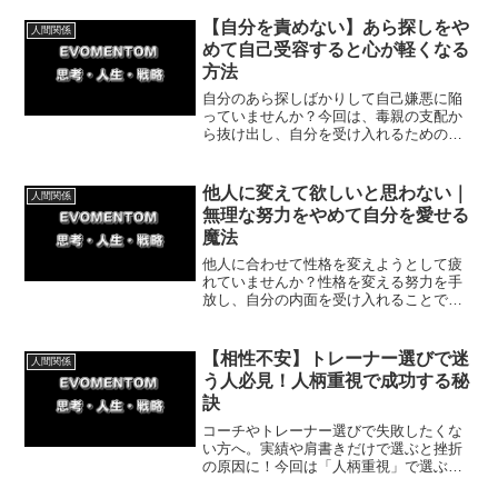
ら実践できる具体的な方法を紹介してい
きます。
【自分を責めない】あら探しをや
人間関係
めて自己受容すると心が軽くなる
方法
自分のあら探しばかりして自己嫌悪に陥
っていませんか？今回は、毒親の支配か
ら抜け出し、自分を受け入れるための具
体的な方法を体験談を交えて解説しま
す。他人の価値観を手放し、自分を大切
にする一歩を踏み出して、心が軽くなる
他人に変えて欲しいと思わない｜
人間関係
毎日を手に入れましょう。
無理な努力をやめて自分を愛せる
魔法
他人に合わせて性格を変えようとして疲
れていませんか？性格を変える努力を手
放し、自分の内面を受け入れることで生
きづらさは解消されます。無理に変わろ
うとするのをやめ、自然体の自分を認め
てストレスのない毎日を取り戻すための
【相性不安】トレーナー選びで迷
人間関係
方法を解説します。
う人必見！人柄重視で成功する秘
訣
コーチやトレーナー選びで失敗したくな
い方へ。実績や肩書きだけで選ぶと挫折
の原因に！今回は「人柄重視」で選ぶべ
き理由と具体的な見極め方を解説しま