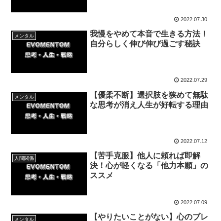
2022.07.30
我慢をやめて本音で生きる方法！
メンタル
自分らしく伸び伸び過ごす秘訣
2022.07.29
【優柔不断】選択肢を狭めて無駄
メンタル
な思考が消え人生が好転する理由
2022.07.12
【苦手克服】他人に頼れば即解
人間関係
決！心が軽くなる「他力本願」の
ススメ
2022.07.09
【やりたいことがない】心のブレ
メンタル