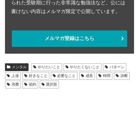
られた受験期に行った非常識な勉強法など、公には
書けない内容はメルマガ限定で公開しています。
メルマガ登録はこちら
メンタル
やりたいこと
やりたくないこと
パターン
上達
好きなこと
必要なこと
成長
時間
決断
浪費
節約
選択肢