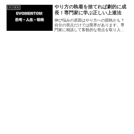
ステップを解説。キックボクシングでの
逆転体験談も交え、今日から人生を好転
やり方の執着を捨てれば劇的に成
メンタル
させる秘訣をお届けします。
長！専門家に学ぶ正しい上達法
伸び悩みの原因はやり方への固執かも？
自分の視点だけでは限界があります。専
門家に相談して客観的な視点を取り入れ
ることで、新しい感覚を掴み上達スピー
ドを劇的に加速させましょう。成果を出
すための具体的なステップと体験談をご
紹介します。