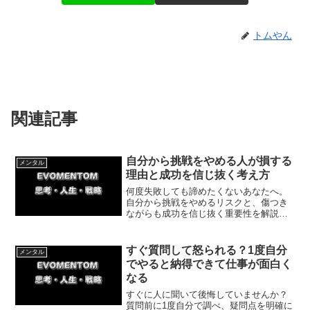
トムやん
関連記事
自分から挑戦をやめる人が損する
メンタル
理由と成功を信じ抜く考え方
何度失敗しても諦めたくないあなたへ。
自分から挑戦をやめるリスクと、傷つき
ながらも成功を信じ抜く重要性を解説し
ます。キックボクシングでの連敗を乗り
越えた体験談をもとに、今日から一歩を
踏み出すマインドをお伝えします。諦め
すぐ質問して怒られる？1度自分
メンタル
ずに未来を変えましょう。
でやると納得できて仕事が面白く
なる
すぐに人に聞いて後悔していませんか？
質問前に1度自分で調べ、疑問点を明確に