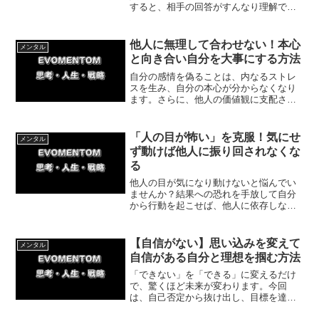
すると、相手の回答がすんなり理解でき
るようになります！今回は、叱られた実
体験をもとに、好奇心を失わずに納得の
いく回答を得るための具体的な質問術を
他人に無理して合わせない！本心
メンタル
優しく解説します。
と向き合い自分を大事にする方法
自分の感情を偽ることは、内なるストレ
スを生み、自分の本心が分からなくなり
ます。さらに、他人の価値観に支配され
る危険性をもたらします。今回は本当の
自分を見つめる大切さについて紹介して
いきます。
「人の目が怖い」を克服！気にせ
メンタル
ず動けば他人に振り回されなくな
る
他人の目が気になり動けないと悩んでい
ませんか？結果への恐れを手放して自分
から行動を起こせば、他人に依存しない
自分になれます。体験談を交えて依存を
克服する具体的な方法を解説。他人に振
り回される現状を変えたい方は、ぜひご
【自信がない】思い込みを変えて
メンタル
一読ください。
自信がある自分と理想を掴む方法
「できない」を「できる」に変えるだけ
で、驚くほど未来が変わります。今回
は、自己否定から抜け出し、目標を達成
するための「思い込みの力」と具体的な