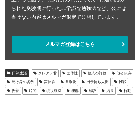
られた受験期に行った非常識な勉強法など、公には
書けない内容はメルマガ限定で公開しています。
メルマガ登録はこちら
日常生活
クレクレ君
主体性
他人の評価
他者依存
受け身の姿勢
実体験
差別化
指示待ち人間
挑戦
改善
時間
現状維持
理解
経験
結果
行動