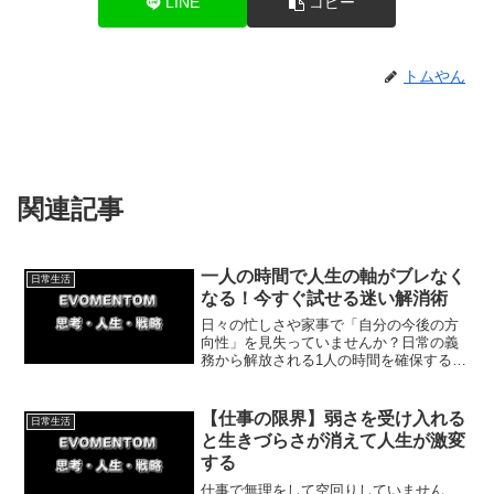
LINE
コピー
トムやん
関連記事
一人の時間で人生の軸がブレなく
日常生活
なる！今すぐ試せる迷い解消術
日々の忙しさや家事で「自分の今後の方
向性」を見失っていませんか？日常の義
務から解放される1人の時間を確保する
と、頭が整理されて本当の気持ちが見え
てきます。根拠のない不安を解消し、自
分の軸を取り戻す具体的なステップと体
【仕事の限界】弱さを受け入れる
日常生活
験談をご紹介します。
と生きづらさが消えて人生が激変
する
仕事で無理をして空回りしていません