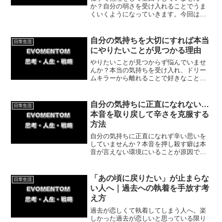
か？自分の弱さを受け入れることでうま
くいくようになっていきます。今回は無
理に自分をかっこよく見せるのをやめる
具体的な方法やメリットをを紹介してい
きます。自分らしい有意義な人生を取り
自分の気持ちを大切にすれば本当
日常生活
戻しましょう。
にやりたいことが見つかる理由
やりたいことが見つからず悩んでいませ
んか？本当の気持ちを受け入れ、ドリー
ムキラーから離れることで好きなことが
見つかる方法を体験談を交えて解説しま
す。自分の心に正直になり、ワクワクす
る日々を取り戻しましょう。
自分の気持ちに正直になれない…
日常生活
本音を取り戻して辛さを克服する
方法
自分の気持ちに正直になれず辛い思いを
していませんか？本音を押し殺す癖は本
音が言えない環境にいることが原因で
す。今回は安心して気持ちを出せる環境
を整えることで、少しずつ本音を取り戻
す方法を紹介していきます。
「あの頃に戻りたい」が止まらな
日常生活
い人へ｜過去への執着を手放す考
え方
過去が恋しくて執着してしまう人へ。楽
しかった過去が恋しいと思っている限り