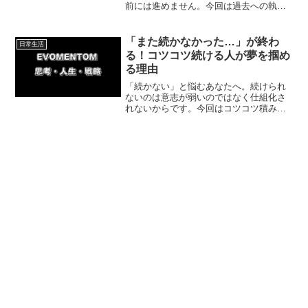
前には進めません。今回は過去への執着
を手放す3つのステップと、私の体験をも
とに「今に集中する」具体的な方法をわ
かりやすく紹介していきます。
「また続かなかった…」が終わ
日常生活
る！コツコツ続ける人が夢を掴め
る理由
「続かない」と悩むあなたへ。続けられ
ないのは意志が弱いのではなく仕組化さ
れないからです。今回はコツコツ積み重
ねる人だけが夢を掴める理由と、ホノル
ルマラソン完走の実体験をもとに、無理
なく続けるための具体的な３ステップを
紹介していきます。