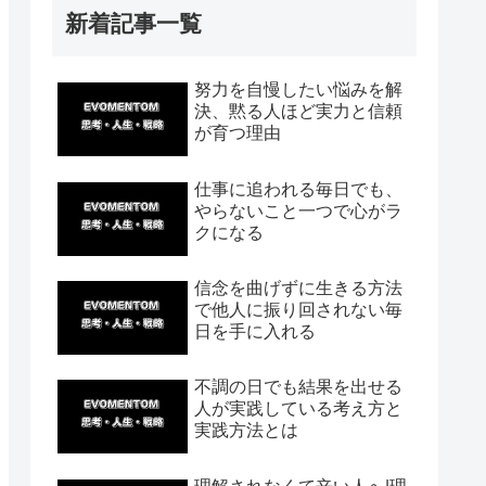
新着記事一覧
努力を自慢したい悩みを解
決、黙る人ほど実力と信頼
が育つ理由
仕事に追われる毎日でも、
やらないこと一つで心がラ
クになる
信念を曲げずに生きる方法
で他人に振り回されない毎
日を手に入れる
不調の日でも結果を出せる
人が実践している考え方と
実践方法とは