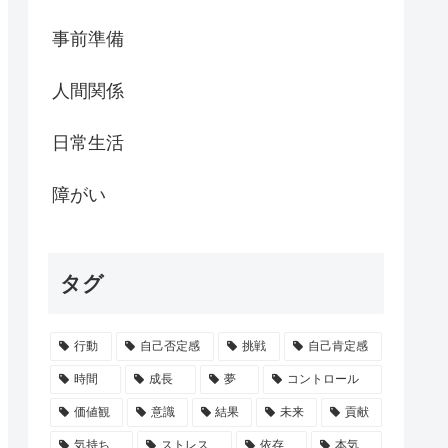
事前準備
人間関係
日常生活
障がい
タグ
行動
自己否定感
挑戦
自己肯定感
時間
成長
夢
コントロール
価値観
意識
結果
未来
貢献
気持ち
ストレス
依存
本気