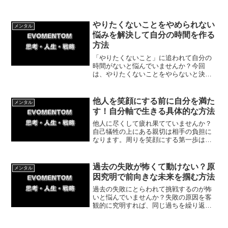
やりたくないことをやめられない
メンタル
悩みを解決して自分の時間を作る
方法
「やりたくないこと」に追われて自分の
時間がないと悩んでいませんか？今回
は、やりたくないことをやらないと決め
ることで自由な時間を生み出す方法を、
私の実体験を交えて紹介していきます。
今日からできる簡単な一歩を実践し、あ
他人を笑顔にする前に自分を満た
メンタル
なたの人生の時間を取り戻しましょう。
す！自分軸で生きる具体的な方法
他人に尽くして疲れ果てていませんか？
自己犠牲の上にある親切は相手の負担に
なります。周りを笑顔にする第一歩は、
まず自分自身を満たして笑顔にするこ
と。他人の機嫌取りをやめ、自分軸で心
地よく生きるための捉え方と具体的な実
過去の失敗が怖くて動けない？原
メンタル
践方法を解説します。
因究明で前向きな未来を掴む方法
過去の失敗にとらわれて挑戦するのが怖
いと悩んでいませんか？失敗の原因を客
観的に究明すれば、同じ過ちを繰り返さ
ず前進できます。毒親による自己否定感
を乗り越えた体験談とともに、恐怖を克