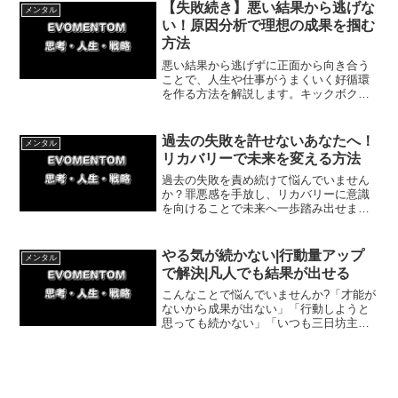
服して未来を変える具体的な分析手順を
【失敗続き】悪い結果から逃げな
メンタル
わかりやすく解説します。
い！原因分析で理想の成果を掴む
方法
悪い結果から逃げずに正面から向き合う
ことで、人生や仕事がうまくいく好循環
を作る方法を解説します。キックボクシ
ングでの連敗を連勝に変えた実体験をも
とに、具体的な改善ステップや今日から
できる簡単な一歩を紹介。現状を打破し
過去の失敗を許せないあなたへ！
メンタル
たい方必見です。
リカバリーで未来を変える方法
過去の失敗を責め続けて悩んでいません
か？罪悪感を手放し、リカバリーに意識
を向けることで未来へ一歩踏み出せま
す。自分を罰するのをやめて挽回策を実
行する具体的な方法と体験談を解説。過
去の後悔から抜け出し、前向きな行動に
やる気が続かない|行動量アップ
メンタル
変えていきましょう。
で解決|凡人でも結果が出せる
こんなことで悩んでいませんか?「才能が
ないから成果が出ない」「行動しようと
思っても続かない」「いつも三日坊主で
自己嫌悪になる」この記事では、凡人で
も才能がなくても、行動量で結果を出す
ためのシンプルな仕組みをお伝えしま
す。結論:行動量を習慣化...