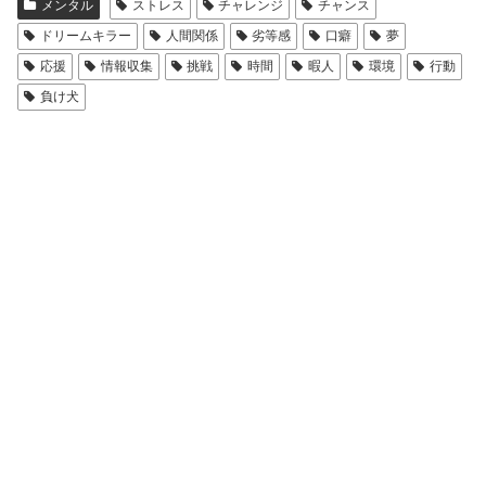
メンタル
ストレス
チャレンジ
チャンス
ドリームキラー
人間関係
劣等感
口癖
夢
応援
情報収集
挑戦
時間
暇人
環境
行動
負け犬