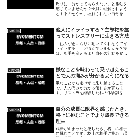
周りに「分かってもらえない」と孤独を
感じていませんか？全員に理解されよう
とするのをやめ、理解されない自分を認
めると心が軽くなります。自分を理解す
る気がない人への執着を手放し、ありの
ままのあなたで自分らしく生きるための
他人にイライラする？主導権を握
人間関係
ヒントを解説します。
ってストレスフリーに生きる方法
「他人が思い通りに動いてくれなくてイ
ライラする…」と悩んでいませんか？実
は、相手を変えるより自分の行動を変え
る方が圧倒的に早く解決します。私のキ
ックボクシングでの気づきを交え、人間
関係のストレスをなくし、自分らしく楽
嫌なことを味わって乗り越えるこ
人間関係
に生きるコツを解説します。
とで人の痛みが分かるようになる
嫌なことから逃げずに乗り越えること
で、人の痛みが分かる優しさが育ちま
す。リストラを経験した私の体験談を交
えながら、嫌な経験を成長につなげる具
体的な方法と、今日からできる簡単な一
歩を分かりやすく紹介していきます。ぜ
自分の成長に限界を感じたとき、
人間関係
ひ参考にしてみてくださいね。
格上に挑むことでより成長できる
理由
成長が止まったと感じたら、格上の相手
に挑むことです。格上の相手に挑み、課