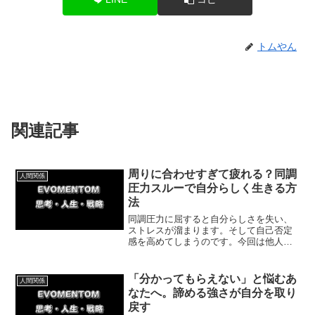
トムやん
関連記事
周りに合わせすぎて疲れる？同調
人間関係
圧力スルーで自分らしく生きる方
法
同調圧力に屈すると自分らしさを失い、
ストレスが溜まります。そして自己否定
感を高めてしまうのです。今回は他人と
異なる自分を認め、同調圧力から解放さ
れて自分らしく生きる方法を紹介しま
す。
「分かってもらえない」と悩むあ
人間関係
なたへ。諦める強さが自分を取り
戻す