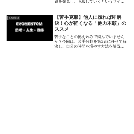
題を発見し、克服していくというサイク
ルをすることで、成長を加速させられま
す。今回は格上の相手に挑むことで得ら
れるメリットについて紹介していきま
【苦手克服】他人に頼れば即解
人間関係
す。
決！心が軽くなる「他力本願」の
ススメ
苦手なことの抱え込みで悩んでいません
か？今回は、苦手分野を第3者に任せて解
決し、自分の時間を増やす方法を解説！
「苦手」を素直に受け入れるメリットや
具体的な依頼手順、体験談も紹介しま
す。まずは無理のない範囲で1つ手放して
みましょう。