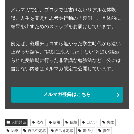
メルマガでは、ブログでは書けないリアルな体験
談、人生を変えた思考や行動の「裏側」、具体的に
結果を出すためのステップをお届けしています。
例えば、義理チョコすら無かった学生時代から這い
上がった話や、“絶対に浪人したくない”と追い詰め
られた受験期に行った非常識な勉強法など、公には
書けない内容はメルマガ限定で公開しています。
メルマガ登録はこちら
人間関係
依存
信用
信頼
口だけ
失敗
約束
自己否定感
自己肯定感
裏切り
責任