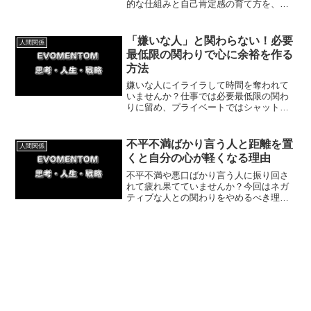
的な仕組みと自己肯定感の育て方を、毒
親との実体験をもとに紹介していきま
す。人を馬鹿にする人とは離れていきま
しょう。
「嫌いな人」と関わらない！必要
人間関係
最低限の関わりで心に余裕を作る
方法
嫌いな人にイライラして時間を奪われて
いませんか？仕事では必要最低限の関わ
りに留め、プライベートではシャットア
ウトすることで自分の心に余裕を持てる
ようになります。人間関係のストレスを
減らし、自分の時間に集中するための具
不平不満ばかり言う人と距離を置
人間関係
体的な対処法を解説。
くと自分の心が軽くなる理由
不平不満や悪口ばかり言う人に振り回さ
れて疲れ果てていませんか？今回はネガ
ティブな人との関わりをやめるべき理由
と具体的な対処法を解説します。心をす
り減らさず穏やかな毎日を取り戻すため
にできる簡単な一歩から始めてみましょ
う。