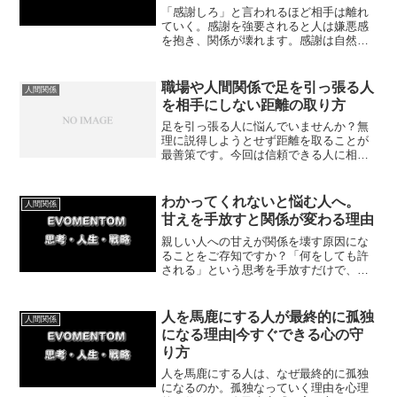
「感謝しろ」と言われるほど相手は離れ
ていく。感謝を強要されると人は嫌悪感
を抱き、関係が壊れます。感謝は自然に
生まれるもの。強要をやめるだけで、人
間関係は驚くほど穏やかになります。今
回は感謝を強要しないメリットについて
職場や人間関係で足を引っ張る人
人間関係
紹介していきます。
を相手にしない距離の取り方
足を引っ張る人に悩んでいませんか？無
理に説得しようとせず距離を取ることが
最善策です。今回は信頼できる人に相談
しながら、ストレスなく自分の人生を前
進させる方法を紹介してきます。
わかってくれないと悩む人へ。
人間関係
甘えを手放すと関係が変わる理由
親しい人への甘えが関係を壊す原因にな
ることをご存知ですか？「何をしても許
される」という思考を手放すだけで、人
間関係は大きく改善します。今回は体験
談をもとに具体的な方法をわかりやすく
紹介していきます。
人を馬鹿にする人が最終的に孤独
人間関係
になる理由|今すぐできる心の守
り方
人を馬鹿にする人は、なぜ最終的に孤独
になるのか。孤独なっていく理由を心理