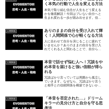
てみてください。
く本気の行動で人生を変える方法
本気で取り組む信念が人生をどう変える
かを徹底解説！今回はブレない自分へと
生まれ変わる一歩が踏み出せます。信念
を持つことで得られる充実感や、今日か
ら実践できる具体的な方法を紹介してい
きます。
ありのままの自分を受け入れて輝
人間関係
く！人間関係で心が軽くなる方法
人に合わせて自分を演じることに疲れて
いませんか？ありのままの自分を受け入
れてくれる人と関わることで、自分らし
さを取り戻し生き生きと過ごせるように
なります。人間関係の悩みを解消し、心
が軽くなる具体的な方法と体験談をご紹
本音で話せず悩む人へ！冗談をや
人間関係
介します。
め本音を届けると強い信頼が得ら
れる
冗談ばかり言っていては周囲から孤立し
ていきます。なぜなら、冗談ばかり言う
と相手との信頼関係を構築できないから
です。今回は本音を言うことで得られる
メリットについて紹介していきます。
「本音を否定された…」ドリーム
人間関係
キラーの見分け方と自分を守る思
考法