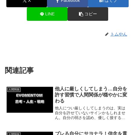
X
Facebook
はてブ
LINE
コピー
トムやん
関連記事
他人に厳しくしてしまう…自分を
人間関係
許す習慣で人間関係が穏やかに変
わる
他人につい厳しくしてしまうのは、実は
自分を許せていないサインかもしれませ
ん。自分の弱さを認め、優しく接する小
さな習慣を積み重ねることで、職場や家
庭での人間関係が自然と穏やかに変わっ
ていきます。今日からできる一歩を試し
ブレる自分にサヨナラ！信念を貫
人間関係