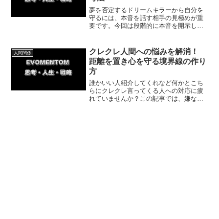
夢を否定するドリームキラーから自分を
守るには、本音を話す相手の見極めが重
要です。今回は段階的に本音を開示し、
相手の反応を観察する方法と、人格否定
のアドバイスを受け入れない考え方を紹
介していきます。
クレクレ人間への悩みを解消！
人間関係
距離を置き心を守る境界線の作り
方
誰かいい人紹介してくれなど何かとこち
らにクレクレ言ってくる人への対応に疲
れていませんか？この記事では、嫌な要
求を繰り返す相手と上手に距離を置く3つ
の方法と、実体験を交えた境界線のつく
り方を紹介していきます。