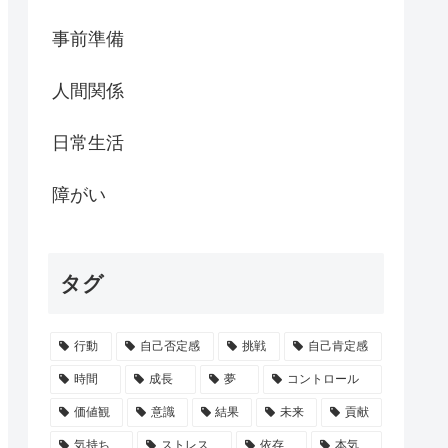
事前準備
人間関係
日常生活
障がい
タグ
行動
自己否定感
挑戦
自己肯定感
時間
成長
夢
コントロール
価値観
意識
結果
未来
貢献
気持ち
ストレス
依存
本気