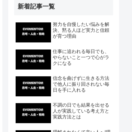
新着記事一覧
努力を自慢したい悩みを解
決、黙る人ほど実力と信頼
が育つ理由
仕事に追われる毎日でも、
やらないこと一つで心がラ
クになる
信念を曲げずに生きる方法
で他人に振り回されない毎
日を手に入れる
不調の日でも結果を出せる
人が実践している考え方と
実践方法とは