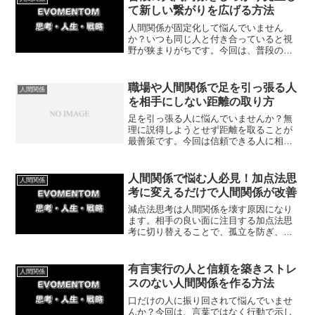
を卒業しましょう。
て新しい繋がりを広げる方法
人間関係が固定化して悩んでいません
か？いつも同じ人と付き合っていると視
野が狭まりがちです。今回は、普段の人
間関係を少し変えて繋がりを広げる具体
的な方法を紹介します。主体的に行動し
て心地よい人間関係を作る一歩を踏み出
職場や人間関係で足を引っ張る人
人間関係
しましょう。
を相手にしない距離の取り方
足を引っ張る人に悩んでいませんか？無
理に説得しようとせず距離を取ることが
最善策です。今回は信頼できる人に相談
しながら、ストレスなく自分の人生を前
進させる方法を紹介してきます。
人間関係で悩む人必見！加点法思
人間関係
考に変えるだけで人間関係が改善
減点法思考は人間関係を壊す原因になり
ます。相手の良い面に注目する加点法思
考に切り替えることで、孤立を防ぎ、良
い関係を築けるようになるのです。今回
は今日から一つだけ実践できる具体的な
方法を体験談とともに紹介ししていきま
有言実行の人と信頼を築きストレ
人間関係
す。
スのない人間関係を作る方法
口だけの人に振り回されて悩んでいませ
んか？今回は、言葉ではなく行動で示し