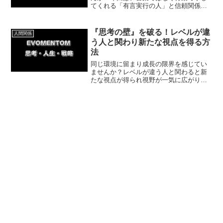
てくれる「有言実行の人」と信頼関係を
築き、健全な人間関係を作る方法を体験
談を交えて解説します。不誠実な人間関
係を手放し、精神的な自由を手に入れま
『思考の壁』を破る！レベルが違
人間関係
しょう。
う人と関わり新たな視点を得る方
法
同じ環境に留まり成長の限界を感じてい
ませんか？レベルが違う人と関わると新
たな視点が得られ視野が一気に広がりま
す。体験談を交えコンフォートゾーンを
抜け出す重要性と具体的な方法を解説。
今すぐ実践して新しい刺激を手に入れま
しょう。