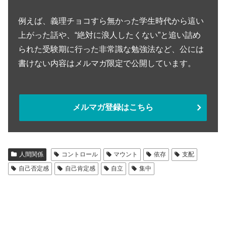
例えば、義理チョコすら無かった学生時代から這い
上がった話や、“絶対に浪人したくない”と追い詰め
られた受験期に行った非常識な勉強法など、公には
書けない内容はメルマガ限定で公開しています。
メルマガ登録はこちら
人間関係
コントロール
マウント
依存
支配
自己否定感
自己肯定感
自立
集中