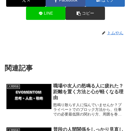
X
Facebook
はてブ
LINE
コピー
トムやん
関連記事
職場や友人の怒鳴る人に疲れた？
人間関係
距離を置く方法と心が軽くなる理
由
怒鳴り散らす人に悩んでいませんか？プ
ライベートでのブロック方法から、仕事
での必要最低限の関わり方、周囲を巻き
込んだ対処法まで解説。理不尽な怒号か
ら身を守り、心を穏やかに保つための距
離の置き方を学んで、ビクビクする日々
普段の人間関係をしっかり見直し
人間関係