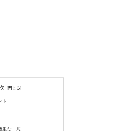
次
ント
簡単な一歩