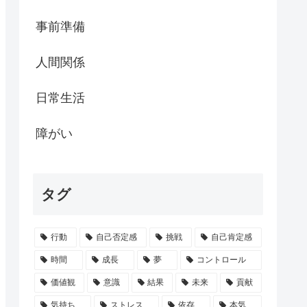
事前準備
人間関係
日常生活
障がい
タグ
行動
自己否定感
挑戦
自己肯定感
時間
成長
夢
コントロール
価値観
意識
結果
未来
貢献
気持ち
ストレス
依存
本気