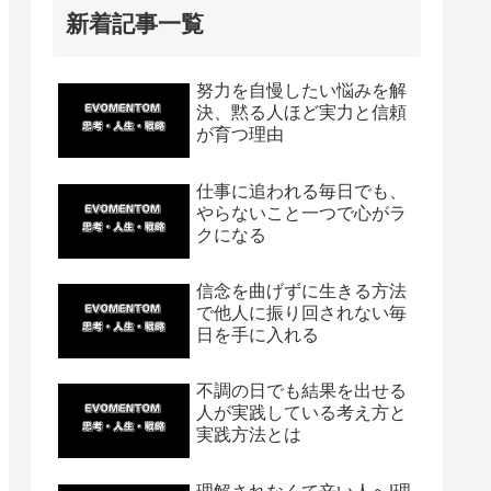
新着記事一覧
努力を自慢したい悩みを解
決、黙る人ほど実力と信頼
が育つ理由
仕事に追われる毎日でも、
やらないこと一つで心がラ
クになる
信念を曲げずに生きる方法
で他人に振り回されない毎
日を手に入れる
不調の日でも結果を出せる
人が実践している考え方と
実践方法とは