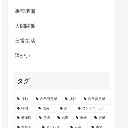
事前準備
人間関係
日常生活
障がい
タグ
行動
自己否定感
挑戦
自己肯定感
時間
成長
夢
コントロール
価値観
意識
結果
未来
貢献
気持ち
ストレス
依存
本気