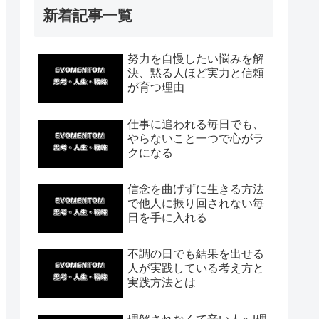
新着記事一覧
努力を自慢したい悩みを解
決、黙る人ほど実力と信頼
が育つ理由
仕事に追われる毎日でも、
やらないこと一つで心がラ
クになる
信念を曲げずに生きる方法
で他人に振り回されない毎
日を手に入れる
不調の日でも結果を出せる
人が実践している考え方と
実践方法とは