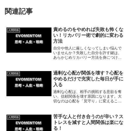
関連記事
責めるのをやめれば失敗も怖くな
人間関係
い！リカバリー術で劇的に変わる
方法
自分や他人に厳しくなってしまい悩んで
いませんか？失敗した自分を許す鍵は、
あらかじめリカバリー方法を身につけて
おくことです。自分を責める癖を手放せ
ば心に余裕が生まれ、人間関係も良好に
なります。自分と他人に優しくなるため
過剰な心配が関係を壊す？心配を
人間関係
の対処法を解説します。
やめるだけで充実した毎日が手に
入る
過剰な心配は、相手の挑戦する意欲を奪
い、信頼関係を壊す原因になります。大
切なのは心配を「見守り」に変えること
です。今回は今日からすぐできる具体的
な方法と、毒親から自立した私の体験談
をあわせて紹介していきます。
苦手な人と付き合うのが辛い？ス
人間関係
トレスを減すと人間関係は楽にな
る！