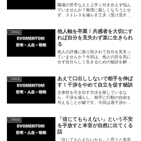
職場の苦手な人と上手く付き合えず悩ん
でいませんか？無理に親しくなろうとせ
ず、ストレスを減らす工夫（受け流す・
距離を取る・意味づけを変える）をすれ
ば人間関係は劇的に楽になります。体験
談を交えて、今日からできる簡単な実践
他人軸を卒業！共感者を大切にす
人間関係
法を詳しく解説します。
れば自分を見失わず楽に生きられ
る
他人の評価に振り回されて自分を見失っ
ていませんか？今回は、他人の目を気に
せず自分らしく生きるための秘訣を解
説。私の実体験をもとに、全員に理解さ
れようとするのをやめ、味方を大切にす
ることで自分軸を取り戻す具体的な方法
あえて口出ししないで相手を伸ば
人間関係
をお届けします。
す！干渉をやめて自立を促す秘訣
主体性を引き出す方法を探しているな
ら、干渉を減らし、相手に行動の自由を
与えることが鍵です。今回は過干渉から
距離を置くことで、相手が主体性を持て
る理由について紹介します。
「信じてもらえない」という不安
人間関係
を手放すと本音が自然に出てくる
話
「信じてもらえないかも」と思うと本音