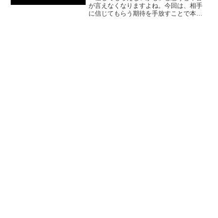
が言えなくなりますよね。今回は、相手
に信じてもらう期待を手放すことで本音
が話せるようになる理由と、具体的な実
践方法をわかりやすく解紹介していきま
す。