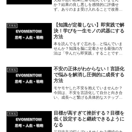
か？結果の良し悪しを感情的に評価せ
ず、ありのまま受け入れることで改善ス
ピードは飛躍的に向上します。体験談を
交えながら、現実を素直に捉えて成長を
加速させる具体的な思考法とアプローチ
【知識が定着しない】即実践で解
スキル
を分かりやすく解説します。
決！学びを一生モノの武器にする
方法
本を読んでもすぐ忘れる…と悩んでいま
せんか？知識を脳に定着させる最強の方
法は「学んだら即実践」することです。
新幹線の切符購入で失敗した私の体験談
を交え、今日からできる具体的なアウト
プット法を解説。学ぶだけで終わらせな
不安の正体がわからない！言語化
スキル
い自分になりましょう！
で悩みを解消し圧倒的に成長する
方法
モヤモヤした不安を抱えていませんか？
今回は、不安を言語化して自分と向き合
い、成長へと繋げる具体的なステップを
解説します。私の格闘技での体験談を交
え、今日からできる簡単な一歩を紹介。
不安を味方につけて、新しい自分に出会
目標が高すぎて挫折する？目標を
スキル
いましょう！
低く設定すると継続できるように
なる
三日坊主で悩んでいませんか？継続のカ