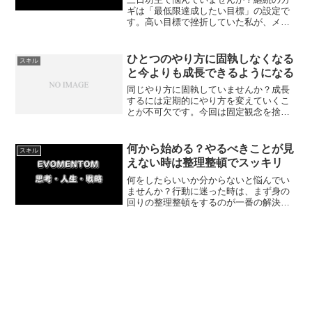
ギは「最低限達成したい目標」の設定で
す。高い目標で挫折していた私が、メン
タルトレーニングで学んだ挫折しないコ
ツと具体策を解説。無理のない目標設定
で、達成感を得ながら毎日楽しく行動を
ひとつのやり方に固執しなくなる
スキル
続けましょう！
と今よりも成長できるようになる
同じやり方に固執していませんか？成長
するには定期的にやり方を変えていくこ
とが不可欠です。今回は固定観念を捨
て、失敗を恐れず新しいやり方で試行錯
誤していくメリットについて紹介してい
きます。
何から始める？やるべきことが見
スキル
えない時は整理整頓でスッキリ
何をしたらいいか分からないと悩んでい
ませんか？行動に迷った時は、まず身の
回りの整理整頓をするのが一番の解決策
です。正しい整理整頓のやり方を知るこ
とで苦痛がなくなり、脳内がスッキリし
て集中力を取り戻せます。今すぐできる
簡単な一歩を紹介します。