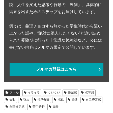
談、人生を変えた思考や行動の「裏側」、具体的に
結果を出すためのステップをお届けしています。
例えば、義理チョコすら無かった学生時代から這い
上がった話や、“絶対に浪人したくない”と追い詰め
られた受験期に行った非常識な勉強法など、公には
書けない内容はメルマガ限定で公開しています。
メルマガ登録はこちら
スキル
イライラ
ウジウジ
優越感
劣等感
失敗
強み
得意分野
挑戦
経験
自己否定感
自己肯定感
苦手分野
貢献