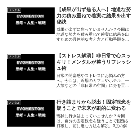
で信じるために必要なやり方について紹
介していきます。
【成果が出ず焦る人へ】地道な努
メンタル
力の積み重ねで着実に結果を出す
秘訣
成果が出ずに焦っていませんか？今回は
地道な努力を積み重ねて確実に結果を出
すための具体的な考え方と行動手順を分
かりやすく解説します。今すぐ焦りを捨
てて今日からできる一歩を踏み出し、コ
ツコツと継続して理想の成果を手に入れ
【ストレス解消】非日常で心スッ
メンタル
ましょう。
キリ！メンタルが整うリフレッシ
ュ術
日常の閉塞感やストレスにお悩みの方
へ。今回は、近場のカフェやホテル、一
人旅などの「非日常の空間」に身を置く
ことで、メンタルが整いアイデアが湧き
出る理由を解説します。マンネリ化した
日々を抜け出し、心をリフレッシュする
行き詰まりから脱出！固定観念を
メンタル
簡単な方法をお届け。
疑うことで未来が劇的に変わる
現状に行き詰まっていませんか？今回
は、自分の固定観念を疑うことで困難を
打破し、前に進む方法を解説。3度の解雇
から再起した体験談を交え、今日からで
きる一歩を紹介します。思い込みを捨