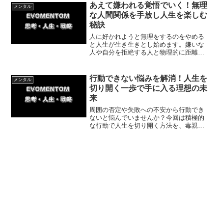
て、新しい未来を切り開きましょう！
あえて嫌われる覚悟でいく！無理
メンタル
な人間関係を手放し人生を楽しむ
秘訣
人に好かれようと無理をするのをやめる
と人生が生き生きとし始めます。嫌いな
人や自分を拒絶する人と物理的に距離を
置き、自然体でいられる関係を大切にす
るための具体的な手順や体験談を解説。
人間関係のストレスから解放され自分ら
行動できない悩みを解消！人生を
メンタル
しく生きましょう。
切り開く一歩で手に入る理想の未
来
周囲の否定や失敗への不安から行動でき
ないと悩んでいませんか？今回は積極的
な行動で人生を切り開く方法を、毒親の
反対を乗り越え障がい者雇用での就職を
果たした体験談を交えて解説。今日から
できる簡単な一歩を踏み出し、理想の未
来を掴みましょう。