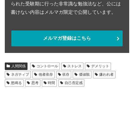
られた受験期に行った非常識な勉強法など、公には
書けない内容はメルマガ限定で公開しています。
メルマガ登録はこちら
人間関係
コントロール
ストレス
デメリット
ネガティブ
他者依存
依存
価値観
嫌われ者
怒鳴る
思考
時間
自己否定感