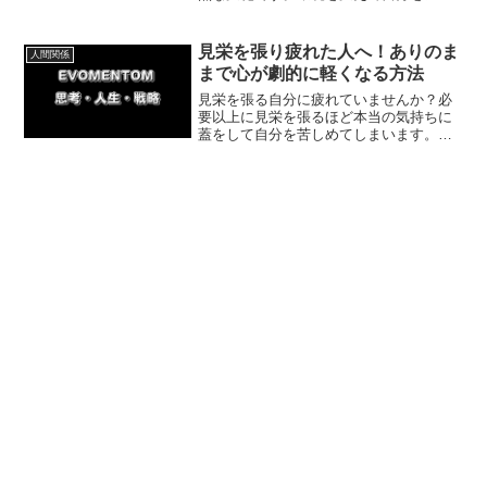
プデートする3つのステップを解説。ま
た、キックボクシングでの格上挑戦な
ど、私の体験談をもとに具体策を紹介し
見栄を張り疲れた人へ！ありのま
人間関係
ます。
まで心が劇的に軽くなる方法
見栄を張る自分に疲れていませんか？必
要以上に見栄を張るほど本当の気持ちに
蓋をして自分を苦しめてしまいます。今
回は、私の体験談を交えながら、ありの
ままで生きることで心が気楽になる方法
を紹介していきます。今日からできる簡
単な一歩で自分を解放しましょう。