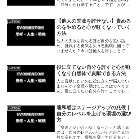
「自分から行動すること」です。人が嫌
がる仕事を引き受けてチャンスに変え、
希望の就職を掴み取った実体験をもと
に、今日から試せる行動術を解説しま
【他人の失敗を許せない】責める
人間関係
す。一歩を踏み出しましょう！
のをやめると心が軽くなっていく
方法
他人の失敗を責めるほど自分を追い詰
め、挑戦する勇気を失う悪循環に陥って
いませんか？今回は他人を許すことで自
分を救い、挑戦できる自分に変わる方法
を体験談を交えて解説。他人の目を気に
せず、軽やかに自分の人生を切り拓く一
役に立てない自分を許すと心が軽
人間関係
歩を踏み出しましょう！
くなり自然体で貢献できる方法
人に貢献したいのに役に立てず悩んでい
ませんか？全員を助けることはできませ
ん。役に立てない自分を許すことで心が
軽くなり、自然体で他者に貢献できるよ
うになります。無理な要望に応えすぎて
病んだ体験談を交え、自分を守りながら
違和感はステージアップの兆候｜
人間関係
貢献する方法を解説します。
自分のレベルを上げる環境の選び
方
「友達と話が合わなくなった」と感じる
のは、自分のレベルが上がると起こる自
然な変化です。環境を変えて自分をアッ