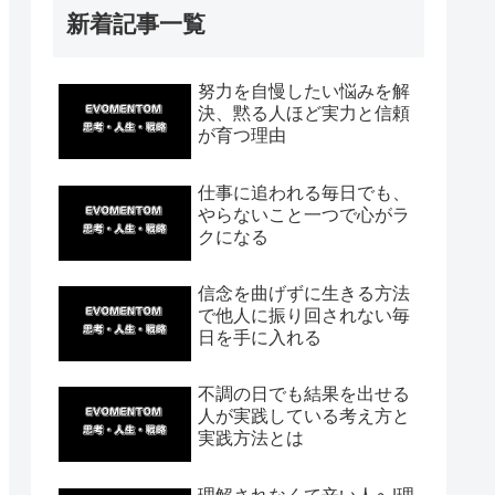
新着記事一覧
努力を自慢したい悩みを解
決、黙る人ほど実力と信頼
が育つ理由
仕事に追われる毎日でも、
やらないこと一つで心がラ
クになる
信念を曲げずに生きる方法
で他人に振り回されない毎
日を手に入れる
不調の日でも結果を出せる
人が実践している考え方と
実践方法とは