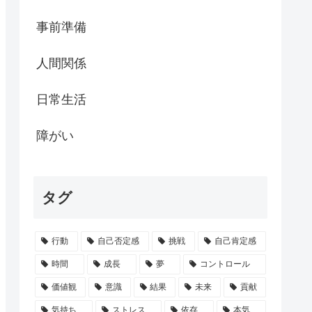
事前準備
人間関係
日常生活
障がい
タグ
行動
自己否定感
挑戦
自己肯定感
時間
成長
夢
コントロール
価値観
意識
結果
未来
貢献
気持ち
ストレス
依存
本気