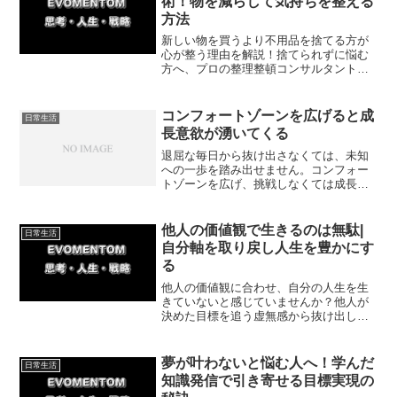
術！物を減らして気持ちを整える
方法
新しい物を買うより不用品を捨てる方が
心が整う理由を解説！捨てられずに悩む
方へ、プロの整理整頓コンサルタントを
活用して迷わず部屋と気持ちをすっきり
させる具体的な方法をお届けします。無
理なくできる一歩から始めて、軽やかな
コンフォートゾーンを広げると成
日常生活
暮らしを取り戻しましょう。
長意欲が湧いてくる
退屈な毎日から抜け出さなくては、未知
への一歩を踏み出せません。コンフォー
トゾーンを広げ、挑戦しなくては成長意
欲は湧いてきません。今回はコンフォー
トゾーンを広げる理由について紹介して
いきます。
他人の価値観で生きるのは無駄|
日常生活
自分軸を取り戻し人生を豊かにす
る
他人の価値観に合わせ、自分の人生を生
きていないと感じていませんか？他人が
決めた目標を追う虚無感から抜け出し、
自分軸で生きる方が充実します。私の体
験談を交え、自分自身の目標に時間とエ
ネルギーを使う大切さをお伝えします。
夢が叶わないと悩む人へ！学んだ
日常生活
知識発信で引き寄せる目標実現の