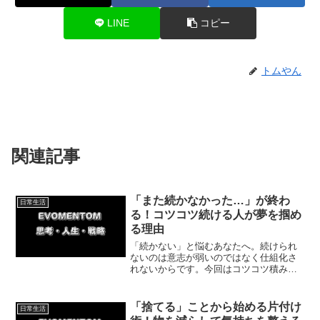
LINE
コピー
トムやん
関連記事
「また続かなかった…」が終わ
日常生活
る！コツコツ続ける人が夢を掴め
る理由
「続かない」と悩むあなたへ。続けられ
ないのは意志が弱いのではなく仕組化さ
れないからです。今回はコツコツ積み重
ねる人だけが夢を掴める理由と、ホノル
ルマラソン完走の実体験をもとに、無理
なく続けるための具体的な３ステップを
「捨てる」ことから始める片付け
日常生活
紹介していきます。