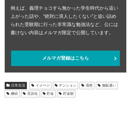
例えば、義理チョコすら無かった学生時代から這い
上がった話や、“絶対に浪人したくない”と追い詰め
られた受験期に行った非常識な勉強法など、公には
書けない内容はメルマガ限定で公開しています。
メルマガ登録はこちら
日常生活
イメージ
テンション
漠然
無駄遣い
継続
言語化
貯金
貯金額