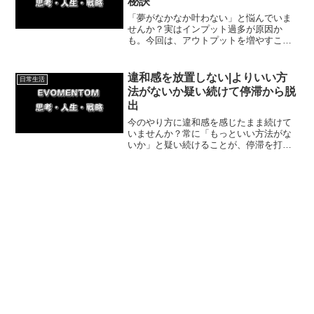
秘訣
「夢がなかなか叶わない」と悩んでいま
せんか？実はインプット過多が原因か
も。今回は、アウトプットを増やすこと
で目標実現を劇的に加速させる方法を解
説！私の体験談を交え、今日からできる
簡単な一歩を紹介します。まずは1つ実践
違和感を放置しない|よりいい方
日常生活
してみましょう！
法がないか疑い続けて停滞から脱
出
今のやり方に違和感を感じたまま続けて
いませんか？常に「もっといい方法がな
いか」と疑い続けることが、停滞を打破
する鍵です。今回はキックボクシングで4
連敗から初勝利をつかんだ体験をもと
に、今日から使える思考習慣を紹介して
いきます。