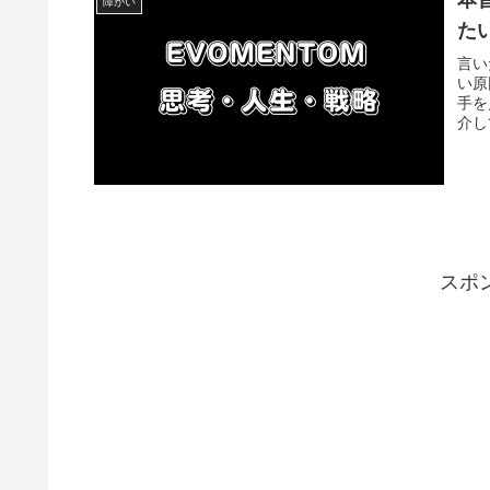
本
障がい
た
言い
い原
手を
介し
スポ