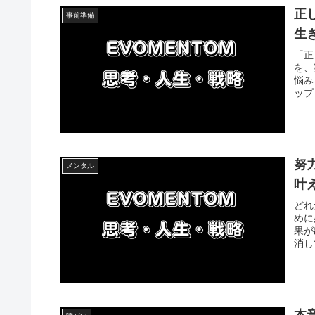
正
事前準備
生
「正
を、
悩み
ップ
努
メンタル
叶
どれ
めに
果が
消し