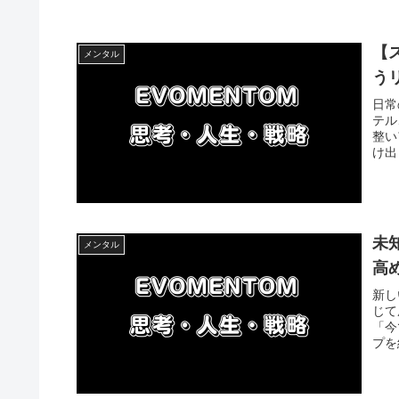
【
メンタル
う
日常
テル
整い
け出
未
メンタル
高
新し
じて
「今
プを