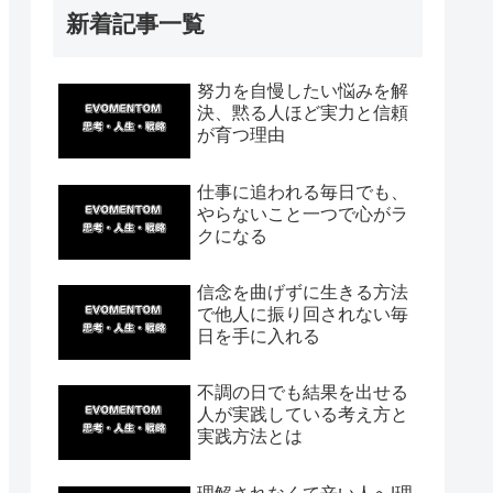
新着記事一覧
努力を自慢したい悩みを解
決、黙る人ほど実力と信頼
が育つ理由
仕事に追われる毎日でも、
やらないこと一つで心がラ
クになる
信念を曲げずに生きる方法
で他人に振り回されない毎
日を手に入れる
不調の日でも結果を出せる
人が実践している考え方と
実践方法とは