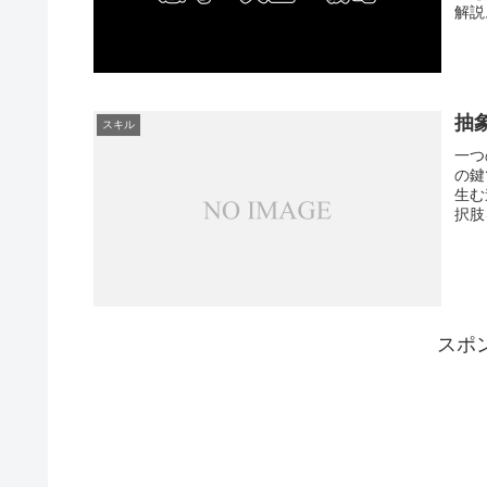
解説
抽
スキル
一つ
の鍵
生む
択肢
スポ