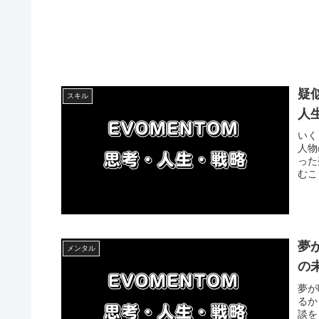
疑
スキル
人
いく
人物
った
むこ
夢
メンタル
の
夢が
るか
談を