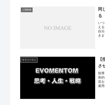
同
人間関係
る
いつ
える
自分
きま
【
サラリーマン
さ
指導
体的
流を
雇用