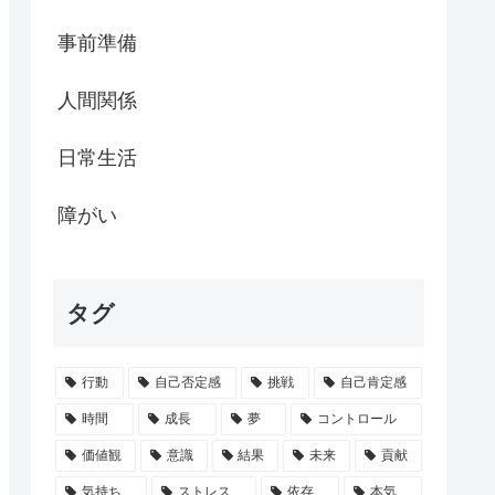
事前準備
人間関係
日常生活
障がい
タグ
行動
自己否定感
挑戦
自己肯定感
時間
成長
夢
コントロール
価値観
意識
結果
未来
貢献
気持ち
ストレス
依存
本気