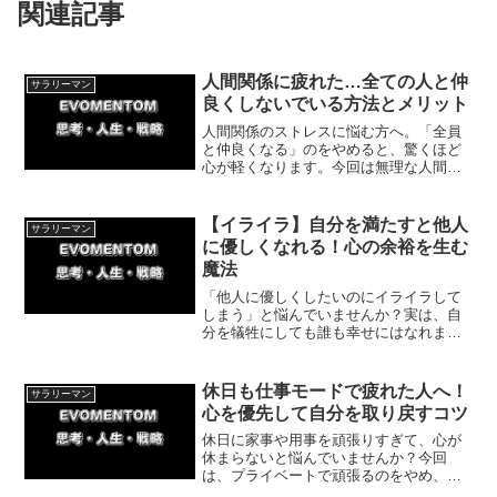
関連記事
人間関係に疲れた…全ての人と仲
サラリーマン
良くしないでいる方法とメリット
人間関係のストレスに悩む方へ。「全員
と仲良くなる」のをやめると、驚くほど
心が軽くなります。今回は無理な人間関
係を手放してストレスを軽減する具体的
な方法や体験談を消化していきます。ま
ずは気が進まない誘いを1回断ることから
【イライラ】自分を満たすと他人
サラリーマン
始めてみませんか？
に優しくなれる！心の余裕を生む
魔法
「他人に優しくしたいのにイライラして
しまう」と悩んでいませんか？実は、自
分を犠牲にしても誰も幸せにはなれませ
ん。今回は、自分を満たすことで自然と
周囲を思いやれる好循環の作り方を解説
します。心に余裕を生む、今日からの簡
休日も仕事モードで疲れた人へ！
サラリーマン
単な一歩とは？
心を優先して自分を取り戻すコツ
休日に家事や用事を頑張りすぎて、心が
休まらないと悩んでいませんか？今回
は、プライベートで頑張るのをやめ、自
分の気持ちを優先してしっかり休息を取