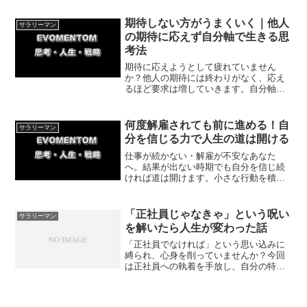
る方法を解説します。休日の過ごし方を
見直して、心も体もリフレッシュさせま
期待しない方がうまくいく｜他人
サラリーマン
しょう。
の期待に応えず自分軸で生きる思
考法
期待に応えようとして疲れていません
か？他人の期待には終わりがなく、応え
るほど要求は増していきます。自分軸の
基準を持ち、自分がどうありたいかを中
心に生きることで、心の状態も出せる結
果も変わっていきます。
何度解雇されても前に進める！自
サラリーマン
分を信じる力で人生の道は開ける
仕事が続かない・解雇が不安なあなた
へ。結果が出ない時期でも自分を信じ続
ければ道は開けます。小さな行動を積み
重ねることで自信が戻り、自分に合った
働き方が見つかります。今日から一歩を
踏み出してみましょう
「正社員じゃなきゃ」という呪い
サラリーマン
を解いたら人生が変わった話
「正社員でなければ」という思い込みに
縛られ、心身を削っていませんか？今回
は正社員への執着を手放し、自分の特性
に合った働き方に切り替えることで安定
と自由な時間を手に入れた体験談を紹介
します。