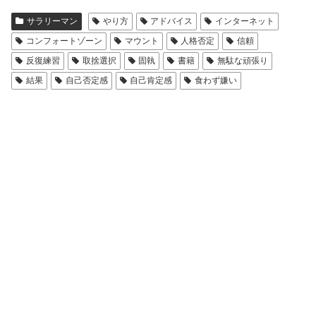
サラリーマン
やり方
アドバイス
インターネット
コンフォートゾーン
マウント
人格否定
信頼
反復練習
取捨選択
固執
書籍
無駄な頑張り
結果
自己否定感
自己肯定感
食わず嫌い