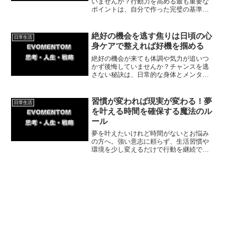
いませんか？行動力を高める最も重要な
ポイントは、自分で作った完璧の基準を
捨てること。今回は、ハードルを下げて
行動する具体的な方法や体験談を紹介し
ます。無理のない範囲で一歩を踏み出し
絶好の機会を逃す焦りは日頃の心
日常生活
ましょう！
身ケアで整えれば好機を掴める
絶好の機会が来ても体調や気力が追いつ
かず後悔していませんか？チャンスを逃
さない秘訣は、日常的な身体とメンタル
の定期ケアにあります。実体験を交えな
がら睡眠や専門家ケアの重要性を解説。
万全のコンディションを整えて人生の波
習慣が変われば現実が変わる！夢
日常生活
に乗りましょう。
を叶える時間を確保する魔法のル
ール
夢を叶えたいけれど時間がないとお悩み
の方へ。強い意志に頼らず、生活習慣や
環境を少し変えるだけで行動を継続でき
る方法を解説します。私がカフェでの執
筆習慣で500記事を達成した体験談も紹
介。無理なく夢を現実にする小さな一歩
を始めましょう。