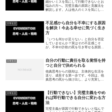
細かいミスを気にして行動できないとお
悩みの方へ。完璧主義の原因と克服法を
解説します。人は他人のミスを気にして
いないと知り、事前に対処法を用意すれ
ば不安は解消できます。過剰な心配を手
放して、自分らしくどんどん行動できる
不足感から自分を不幸にする原因
日常生活
一歩を踏み出しましょう。
を解決！今ある幸せに気づく生き
方
「いつも何かが足りない」と自分を否定
していませんか？実はその不足感こそ
が、不幸や詐欺の罠を引き寄せる原因で
す。今回は、現状の幸せに気づき、騙さ
れない自分に変わる方法を解説。心の満
たし方を知ることで、もううまい話に振
自分の行動に責任を取る覚悟を持
日常生活
り回されなくなります。
つと自分で決められる
他責思考からの脱却は、主体的な生活を
送り、成長する第一歩です。今回は、他
責思考の罠から抜け出し、より充実した
人生を築くためのステップを紹介してい
きます。
【行動できない】完璧主義をやめ
日常生活
れば即行動できる自分に変わる方
法
完璧主義が原因で行動できないと悩んで