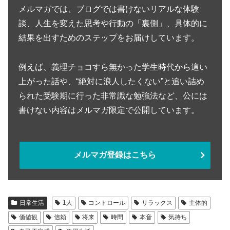
メルマガでは、ブログでは書けないリアルな体験
談、人生を変えた思考や行動の「裏側」、具体的に
結果を出すためのステップをお届けしています。
例えば、義理チョコすら無かった学生時代から這い
上がった話や、“絶対に浪人したくない”と追い詰め
られた受験期に行った非常識な勉強法など、公には
書けない内容はメルマガ限定で公開しています。
メルマガ登録はこちら
日常生活
1人
コントロール
リラックス
主体的
価値観
信頼
将来
時間
本音
気持ち