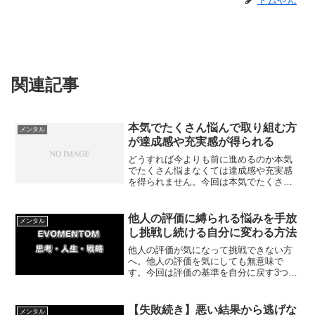
トムやん
関連記事
本気でたくさん悩んで取り組む方
メンタル
が達成感や充実感が得られる
どうすれば今よりも前に進めるのか本気
でたくさん悩まなくては達成感や充実感
を得られません。今回は本気でたくさん
悩んで取り組む状態と軽い気持ちで取り
組む状態との違いについて紹介していき
ます。
他人の評価に縛られる悩みを手放
メンタル
し挑戦し続ける自分に変わる方法
他人の評価が気になって挑戦できない方
へ。他人の評価を気にしても無意味で
す。今回は評価の基準を自分に戻す3つの
方法と、今日からできる小さな一歩を紹
介します。自分軸で生きるヒントがここ
にあります。
【失敗続き】悪い結果から逃げな
メンタル