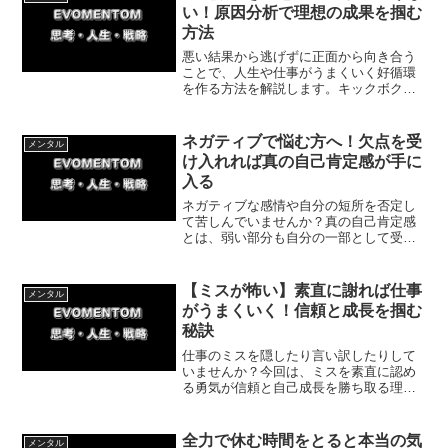
い！原因分析で理想の成果を掴む
方法
悪い結果から逃げずに正面から向き合う
ことで、人生や仕事がうまくいく好循環
を作る方法を解説します。キックボクシ
ングでの連敗を連勝に変えた実体験をも
とに、具体的な改善ステップや今日から
できる簡単な一歩を紹介。現状を打破し
ネガティブで悩む方へ！欠点を受
メンタル
たい方必見です。
け入れれば真の自己肯定感が手に
入る
ネガティブな感情や自分の短所を否定し
て苦しんでいませんか？真の自己肯定感
とは、弱い部分も自分の一部として受け
入れることから生まれます。欠点を強み
に変えた実体験をもとに、自分を愛し前
向きに生きるための具体的なステップを
【ミスが怖い】素直に謝れば仕事
メンタル
解説します。
がうまくいく！信頼と成長を掴む
秘訣
仕事のミスを隠したり言い訳したりして
いませんか？今回は、ミスを素直に認め
る勇気が信頼と自己成長を勝ち取る理由
を徹底解説！就労支援での体験談を交
え、今日からできる実践的な報告・謝罪
の3ステップを紹介します。一歩踏み出し
全力で休む時間をとると本当の気
メンタル