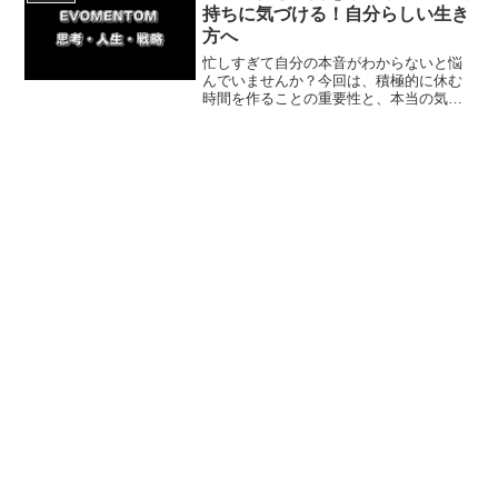
て愛される一財に。
持ちに気づける！自分らしい生き
方へ
忙しすぎて自分の本音がわからないと悩
んでいませんか？今回は、積極的に休む
時間を作ることの重要性と、本当の気持
ちに気づくための具体的な方法を解説し
ます。将来への不安を解消し、自分に正
直に生きるための一歩を今日から踏み出
しましょう！