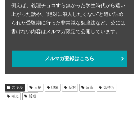
例えば、義理チョコすら無かった学生時代から這い
上がった話や、“絶対に浪人したくない”と追い詰め
られた受験期に行った非常識な勉強法など、公には
書けない内容はメルマガ限定で公開しています。
メルマガ登録はこちら
スキル
人柄
印象
反対
反応
気持ち
考え
賛成