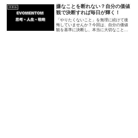
方法を紹介していきます。無理のない範
嫌なことを断れない？自分の価値
スキル
囲で実践しましょう。
観で決断すれば毎日が輝く！
「やりたくないこと」を無理に続けて後
悔していませんか？今回は、自分の価値
観を基準に決断し、本当に大切なことに
集中する方法を解説。家事や掃除をプロ
に外注して人生の満足度を劇的に高めた
体験談も紹介します。