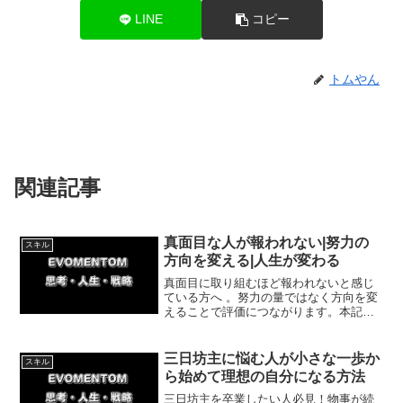
LINE
コピー
トムやん
関連記事
真面目な人が報われない|努力の
スキル
方向を変える|人生が変わる
真面目に取り組むほど報われないと感じ
ている方へ 。努力の量ではなく方向を変
えることで評価につながります。本記事
では、求められる場所で力を発揮する方
法と、自分に合った環境の見つけ方を具
体的に解説します。
三日坊主に悩む人が小さな一歩か
スキル
ら始めて理想の自分になる方法
三日坊主を卒業したい人必見！物事が続