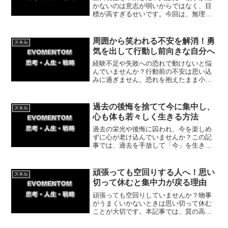
かないのは意志が弱いからではなく、目
標が高すぎるせいです。今回は、無理の
ない小さな一歩から始めて目標を達成す
るコツを詳しく解説。実際の体験談も交
え、今日からすぐに始められる具体的な
周囲から笑われる不安を解消！勇
スキル
方法をご紹介します。
気を出して行動し前向きな自分へ
経験不足や失敗への恐れで動けないと悩
んでいませんか？行動前の不安は思い込
みに過ぎません。恐れを抱えたまま小さ
な一歩を踏み出し、恐怖を乗り越えて自
信を掴む具体策と体験談を解説します。
無理のない範囲で今すぐできるアクショ
過去の後悔を捨てて今に集中し、
スキル
ンから始めましょう！
心も体も若々しく生きる方法
過去の栄光や後悔に囚われ、今を楽しめ
ずに心が老け込んでいませんか？この記
事では、過去を手放して「今」を生きる
ことで、心身ともに若々しさを取り戻す
具体的な方法を解説します。体験談を交
えたアプローチで、今日から前を向いて
頑張っても空回りする人へ！思い
スキル
生きる一歩を踏み出せます。
切って休むと集中力が戻る理由
頑張っても空回りしていませんか？物事
がうまくいかないときは思い切って休む
ことが大切です。本記事では、質の高い
休息を取り、爆発的な集中力を再び取り
戻すためのメリハリの重要性と具体的な