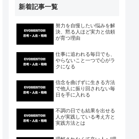
新着記事一覧
努力を自慢したい悩みを解
決、黙る人ほど実力と信頼
が育つ理由
仕事に追われる毎日でも、
やらないこと一つで心がラ
クになる
信念を曲げずに生きる方法
で他人に振り回されない毎
日を手に入れる
不調の日でも結果を出せる
人が実践している考え方と
実践方法とは