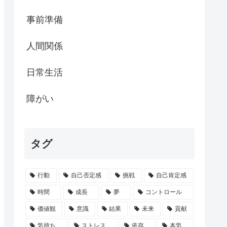
事前準備
人間関係
日常生活
障がい
タグ
行動
自己否定感
挑戦
自己肯定感
時間
成長
夢
コントロール
価値観
意識
結果
未来
貢献
気持ち
ストレス
依存
本気