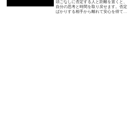
頭ごなしに否定する人と距離を置くと、
自分の思考と時間を取り戻せます。否定
ばかりする相手から離れて安心を得て、
自分のやりたいことに集中する考え方と
具体策を体験談つきでわかりやすく解説
します。また、人間関係の見直し方まで
紹介。