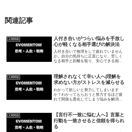
関連記事
人付き合いがつらい悩みを手放し
人間関係
心が軽くなる相手選びの解決法
人付き合いで無理をして疲れていません
か。自分の気持ちに正直になり、苦しく
なる相手と距離を取り、安心できる相手
を選ぶ大切さを解説。体験談を交えなが
ら、心を守る考え方と今日からできる小
さな一歩、無理なく始めるコツも紹介し
理解されなくて辛い人へ|理解を
人間関係
ます。
求めない方がストレスを減らせる
わかって欲しいと努力してしまいます
か？わかってもらおうと努力するほど疲
れて関係も悪化してしまう悩みを解消し
ます。今回は努力をやめることで心も体
も軽くなり、人間関係がラクになる具体
的な方法を、私の体験談を交えて紹介し
【言行不一致に悩む人へ】言葉と
人間関係
ます。
行動を一致させると信頼を得られ
る