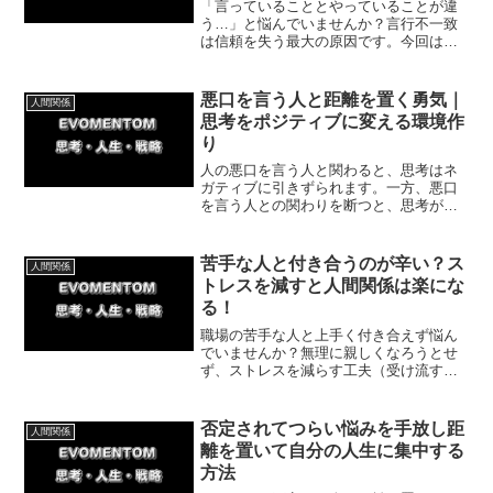
「言っていることとやっていることが違
う…」と悩んでいませんか？言行不一致
は信頼を失う最大の原因です。今回は、
言葉と行動を一致させて自分と周囲から
の信頼を勝ち取る具体的な方法を、実体
験を交えて解説。今日から信頼される自
悪口を言う人と距離を置く勇気｜
人間関係
分に生まれ変われます。
思考をポジティブに変える環境作
り
人の悪口を言う人と関わると、思考はネ
ガティブに引きずられます。一方、悪口
を言う人との関わりを断つと、思考がポ
ジティブに変わるのです。今回は、悪口
を言う人との関わりを断つことが思考を
書き換える最短ルートである理由を紹介
苦手な人と付き合うのが辛い？ス
人間関係
していきます。
トレスを減すと人間関係は楽にな
る！
職場の苦手な人と上手く付き合えず悩ん
でいませんか？無理に親しくなろうとせ
ず、ストレスを減らす工夫（受け流す・
距離を取る・意味づけを変える）をすれ
ば人間関係は劇的に楽になります。体験
談を交えて、今日からできる簡単な実践
否定されてつらい悩みを手放し距
人間関係
法を詳しく解説します。
離を置いて自分の人生に集中する
方法