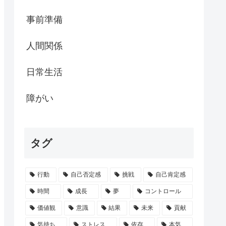
事前準備
人間関係
日常生活
障がい
タグ
行動
自己否定感
挑戦
自己肯定感
時間
成長
夢
コントロール
価値観
意識
結果
未来
貢献
気持ち
ストレス
依存
本気