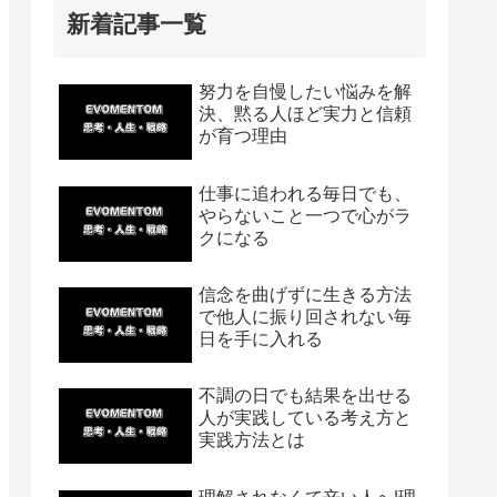
新着記事一覧
努力を自慢したい悩みを解
決、黙る人ほど実力と信頼
が育つ理由
仕事に追われる毎日でも、
やらないこと一つで心がラ
クになる
信念を曲げずに生きる方法
で他人に振り回されない毎
日を手に入れる
不調の日でも結果を出せる
人が実践している考え方と
実践方法とは