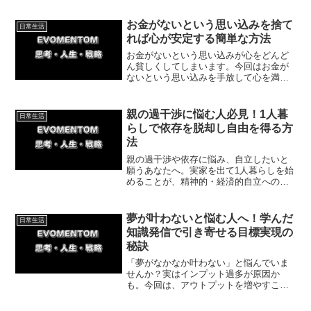
回は自己投資をすることで得られるメリ
ットについて紹介していきます。
お金がないという思い込みを捨て
日常生活
れば心が安定する簡単な方法
お金がないという思い込みが心をどんど
ん貧しくしてしまいます。今回はお金が
ないという思い込みを手放して心を満た
し安定させる具体的な方法を、私の体験
談を交えながらわかりやすく丁寧にご紹
介していきます。
親の過干渉に悩む人必見！1人暮
日常生活
らしで依存を脱却し自由を得る方
法
親の過干渉や依存に悩み、自立したいと
願うあなたへ。実家を出て1人暮らしを始
めることが、精神的・経済的自立への確
実な一歩です。今回は私の実体験をもと
に、親の力を借りずに自分だけの世界を
築くための具体的なステップと心構えを
夢が叶わないと悩む人へ！学んだ
日常生活
紹介していきます。
知識発信で引き寄せる目標実現の
秘訣
「夢がなかなか叶わない」と悩んでいま
せんか？実はインプット過多が原因か
も。今回は、アウトプットを増やすこと
で目標実現を劇的に加速させる方法を解
説！私の体験談を交え、今日からできる