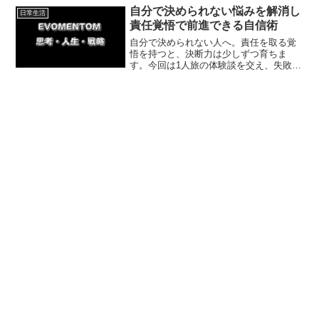
簡単な一歩を紹介します。まずは1つ実践
自分で決められない悩みを解消し
日常生活
してみましょう！
責任覚悟で前進できる自信術
自分で決められない人へ。責任を取る覚
悟を持つと、決断力は少しずつ育ちま
す。今回は1人旅の体験談を交え、失敗を
責めずにリカバリーして進む具体策と、
自分の選択に納得する考え方、不安の減
らし方と行動の始め方をやさしく解説し
ていきます。