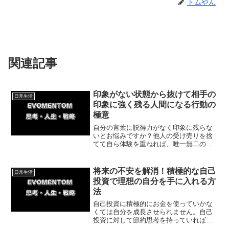
トムやん
関連記事
印象がない状態から抜けて相手の
日常生活
印象に強く残る人間になる行動の
極意
自分の言葉に説得力がなく印象に残らな
いとお悩みですか？他人の受け売りを捨
てて自ら体験を重ねれば、唯一無二の存
在になれます。今回は体験談が人を惹き
つける理由と今日から始められる具体策
を解説。信頼と存在感を手に入れましょ
将来の不安を解消！積極的な自己
日常生活
う。
投資で理想の自分を手に入れる方
法
自己投資に積極的にお金を使っていかな
くては自分を成長させられません。自己
投資に対して節約思考を持っていれば周
囲から追い越されてしまうでしょう。今