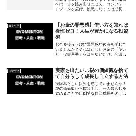
への一歩を踏み出せません。コンフォー
トゾーンを広げ、挑戦しなくては成長意
欲は湧いてきません。今回はコンフォー
トゾーンを広げる理由について紹介して
いきます。
【お金の罪悪感】使い方を知れば
日常生活
後悔ゼロ！人生が豊かになる投資
術
お金を使うたびに罪悪感や後悔を感じて
いませんか？それは正しいお金の「使い
方＝投資基準」を知らないだけ。今回
は、自分を成長させるお金の使い方や精
神的危機を救ったハワイ旅行の体験談を
紹介。罪悪感をなくし、心を満たす豊か
実家を出たい…親の価値観を捨て
日常生活
な使い方を解説します。
て自分らしく成長し自立する方法
実家暮らしに限界を感じていませんか？
親の価値観から抜け出し、一人暮らしを
始めることで圧倒的な自己成長を遂げる
方法を解説。トラブル解決力や自己管理
能力を高め、親の限界を超えるための具
体的なステップと体験談をお届けしま
す。