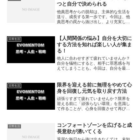
つと自分で決められる
他責思考からの脱却は、主体的な生活を
送り、成長する第一歩です。今回は、他
責思考の罠から抜け出し、より充実した
人生を築くためのステップを紹介してい
きます。
【人間関係の悩み】自分を大切に
日常生活
する方法を知れば楽しい人が集ま
る！
他人に合わせすぎて疲れていませんか？
自分を犠牲にすると、相手に罪悪感を与
えてしまうことも。今回は、自分を最優
先に大切にすることで、毎日を楽しめる
仲間が自然と集まる理由と具体策を解
説。まずは自分を満たすことから始めま
限界を迎える前に無理をやめて心
日常生活
しょう！
身を回復し元気を取り戻す方法
頑張りすぎて疲れていませんか？限界を
迎える前に「頑張らない環境」を意識し
て作ることが、心身を回復させて再び立
ち上がるための鍵です。実体験をもとに
無理のない休む仕組みづくりを解説。自
分を大切にしながら意欲を取り戻す方法
コンフォートゾーンを広げると成
日常生活
を紹介します。
長意欲が湧いてくる
退屈な毎日から抜け出さなくては、未知