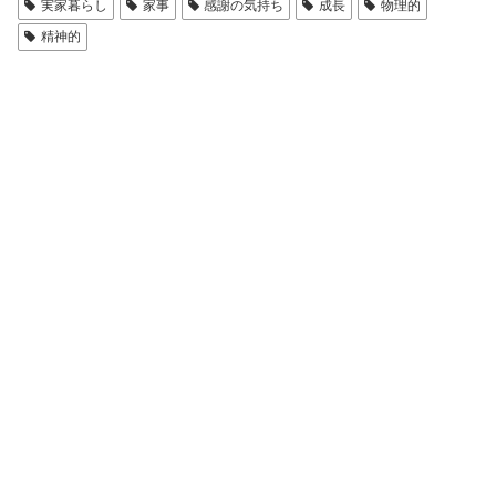
実家暮らし
家事
感謝の気持ち
成長
物理的
精神的