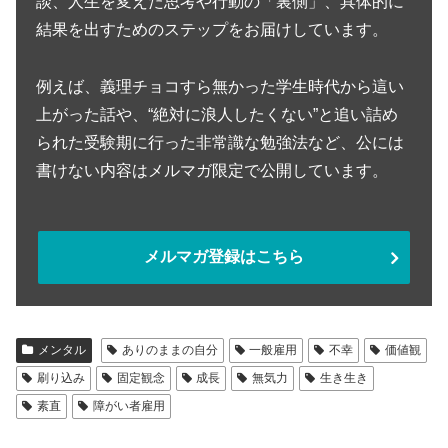
談、人生を変えた思考や行動の「裏側」、具体的に
結果を出すためのステップをお届けしています。
例えば、義理チョコすら無かった学生時代から這い
上がった話や、“絶対に浪人したくない”と追い詰め
られた受験期に行った非常識な勉強法など、公には
書けない内容はメルマガ限定で公開しています。
メルマガ登録はこちら
メンタル
ありのままの自分
一般雇用
不幸
価値観
刷り込み
固定観念
成長
無気力
生き生き
素直
障がい者雇用