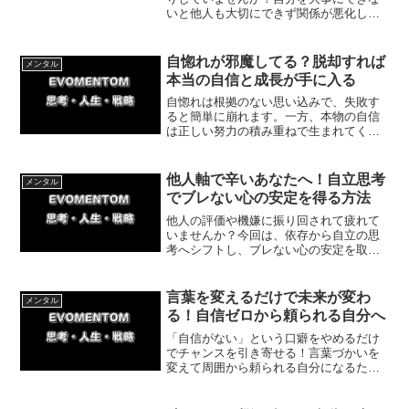
いと他人も大切にできず関係が悪化しま
す。今回は自己肯定感を高める３ステッ
プと簡単セルフケアを解説。自分のやり
たいことを優先し心の余裕を取り戻しま
自惚れが邪魔してる？脱却すれば
メンタル
しょう。
本当の自信と成長が手に入る
自惚れは根拠のない思い込みで、失敗す
ると簡単に崩れます。一方、本物の自信
は正しい努力の積み重ねで生まれてくる
ものです。自惚れの正体を理解し、小さ
な成功体験を重ねることで、困難にも折
れない強さを手に入れましょう。
他人軸で辛いあなたへ！自立思考
メンタル
でブレない心の安定を得る方法
他人の評価や機嫌に振り回されて疲れて
いませんか？今回は、依存から自立の思
考へシフトし、ブレない心の安定を取り
戻す方法を解説します。私の体験をもと
に、自己肯定感を育てて自分の価値を自
分で決めるための、今日からできる一歩
言葉を変えるだけで未来が変わ
メンタル
を紹介します。
る！自信ゼロから頼られる自分へ
「自信がない」という口癖をやめるだけ
でチャンスを引き寄せる！言葉づかいを
変えて周囲から頼られる自分になるため
の具体的な方法と体験談を紹介します。
謙遜をやめて前向きな表現を取り入れ、