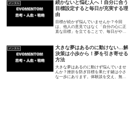
理想の自分とチャンスを掴み取りましょ
続かないと悩む人へ！自分に合う
メンタル
う。
目標設定すると毎日が充実する理
由
目標が続かず悩んでいませんか？今回
は、他人の意見ではなく「自分の心に正
直な目標」を立てることで、毎日がやり
がいに満ちたものに変わる理由を紹介し
ます。私の体験談を交えた具体的な方法
や今日からできる一歩を知り、充実した
大きな夢はあるのに動けない…解
メンタル
日々を始めましょう。
決策は小歩から！夢を引き寄せる
方法
大きな夢はあるのに動けず悩んでいませ
んか？挫折を防ぎ目標を果たす鍵は小さ
な一歩にあります。体験談を交え、無理
なく行動を継続して成果を出す具体的な
方法を解説。焦らず着実に理想の自分へ
近づきましょう！まずは今日できること
一つから挑戦です。