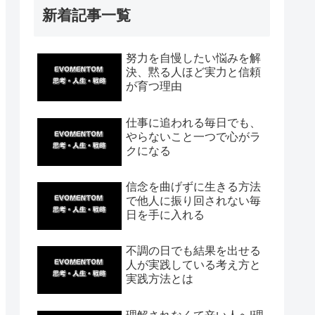
新着記事一覧
努力を自慢したい悩みを解
決、黙る人ほど実力と信頼
が育つ理由
仕事に追われる毎日でも、
やらないこと一つで心がラ
クになる
信念を曲げずに生きる方法
で他人に振り回されない毎
日を手に入れる
不調の日でも結果を出せる
人が実践している考え方と
実践方法とは