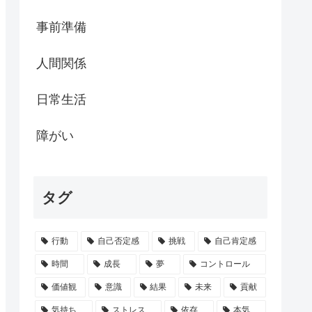
事前準備
人間関係
日常生活
障がい
タグ
行動
自己否定感
挑戦
自己肯定感
時間
成長
夢
コントロール
価値観
意識
結果
未来
貢献
気持ち
ストレス
依存
本気