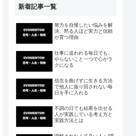
新着記事一覧
努力を自慢したい悩みを解
決、黙る人ほど実力と信頼
が育つ理由
仕事に追われる毎日でも、
やらないこと一つで心がラ
クになる
信念を曲げずに生きる方法
で他人に振り回されない毎
日を手に入れる
不調の日でも結果を出せる
人が実践している考え方と
実践方法とは