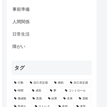
事前準備
人間関係
日常生活
障がい
タグ
行動
自己否定感
挑戦
自己肯定感
時間
成長
夢
コントロール
価値観
意識
結果
未来
貢献
気持ち
ストレス
依存
本気