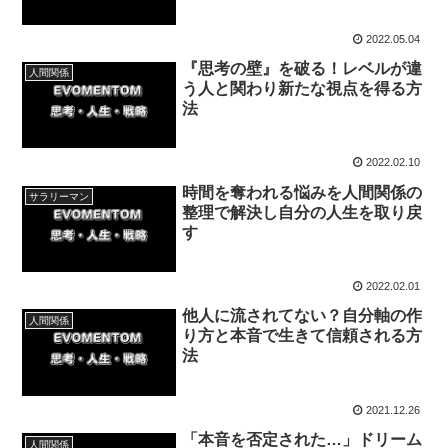
2022.05.04
『思考の壁』を破る！レベルが違
人間関係
う人と関わり新たな視点を得る方
法
2022.02.10
時間を奪われる悩みを人間関係の
サラリーマン
整理で解決し自分の人生を取り戻
す
2022.02.01
他人に流されてない？自分軸の作
人間関係
り方と本音で生きて信頼される方
法
2021.12.26
「本音を否定された…」ドリーム
人間関係