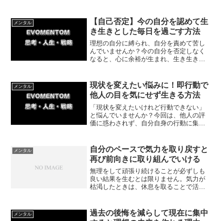
しょう。今回は行動がやる気を生む仕組
みと、今日すぐ実践できる具体的な方法
をわかりやすく紹介していきます。
【自己否定】今の自分を認めて生
メンタル
き生きとした毎日を過ごす方法
理想の自分に縛られ、自分を責めて苦し
んでいませんか？今の自分を否定しなく
なると、心に余裕が生まれ、生き生きと
した日々を過ごせるようになります。今
回はありのままの自分を受け入れて毎日
を楽しく生きるための具体的な方法を解
現状を変えたい悩みに！即行動で
メンタル
説します。
他人の目を気にせず生きる方法
「現状を変えたいけれど行動できない」
と悩んでいませんか？今回は、他人の評
価に惑わされず、自分自身の行動に集中
して人生を好転させる方法を解説しま
す。簡単な一歩を踏み出すことで、悶々
とした日々から抜け出し、自分らしい未
自分のペースで気力を取り戻すと
メンタル
来を切り拓きましょう！
再び前向きに取り組んでいける
無理をして頑張り続けることが必ずしも
良い結果を生むとは限りません。気力が
枯渇したときは、休息を取ることで活力
を取り戻すことができます。今回は自分
のペースで回復することの大切さについ
て紹介していきます。
過去の後悔を減らして現在に集中
メンタル