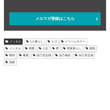
メルマガ登録はこちら
メンタル
1人暮らし
エゴ
ドリームキラー
メンタル
両親
人生
夢
実家暮らし
挑戦
期待
毒親
自己否定感
自己犠牲
自己肯定感
貢献