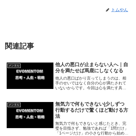
トムやん
関連記事
他人の悪口が止まらない人へ｜自
メンタル
分を満たせば馬鹿にしなくなる
他人の悪口ばかり言ってしまうのは、相
手のせいではなく自分の心が満たされて
いないからです。今回は心を満たす具体
的な方法と、悪口をやめる今日からでき
る簡単な一歩を、私の体験談を交えなが
ら丁寧にわかりやすく紹介していきま
無気力で何もできない|少しずつ
メンタル
す。
行動するだけで驚くほど動ける方
法
無気力で何もできないと感じたとき、完
璧を目指さず、勉強であれば「1問だけ」
「1ページだけ」の小さな行動から始めま