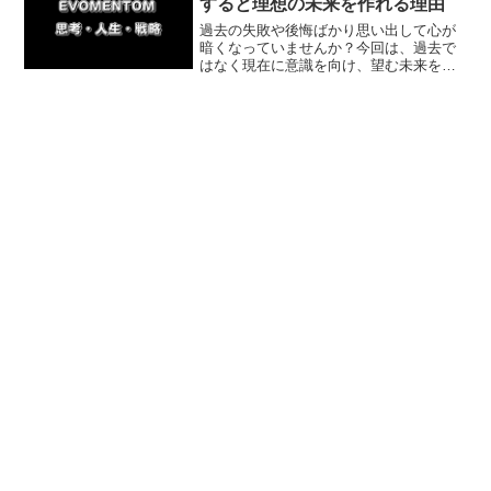
すると理想の未来を作れる理由
過去の失敗や後悔ばかり思い出して心が
暗くなっていませんか？今回は、過去で
はなく現在に意識を向け、望む未来を引
き寄せる具体的な方法を解説します。体
験談を交えて今日からできる一歩を紹
介。意識を変えてポジティブな毎日を取
り戻しましょう。