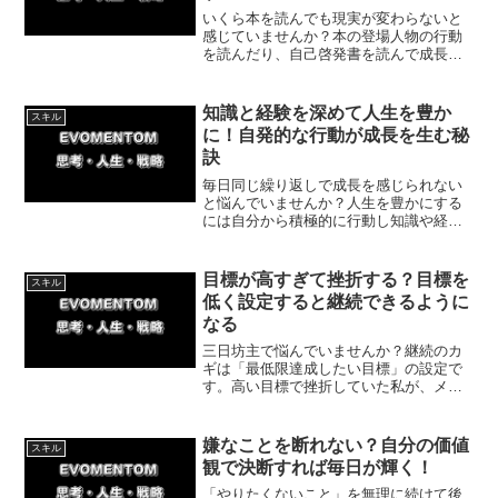
いくら本を読んでも現実が変わらないと
感じていませんか？本の登場人物の行動
を読んだり、自己啓発書を読んで成長し
た気分になるといった疑似体験だけでは
人生は動きません。今回は実体験をたく
さん積むことで、現実が変わる理由につ
知識と経験を深めて人生を豊か
スキル
いて紹介していきます。
に！自発的な行動が成長を生む秘
訣
毎日同じ繰り返しで成長を感じられない
と悩んでいませんか？人生を豊かにする
には自分から積極的に行動し知識や経験
を増やすことが大切です。結果を恐れず
一歩を踏み出し、学びを深める具体的な
方法と実践のコツをわかりやすく解説し
目標が高すぎて挫折する？目標を
スキル
ます。
低く設定すると継続できるように
なる
三日坊主で悩んでいませんか？継続のカ
ギは「最低限達成したい目標」の設定で
す。高い目標で挫折していた私が、メン
タルトレーニングで学んだ挫折しないコ
ツと具体策を解説。無理のない目標設定
で、達成感を得ながら毎日楽しく行動を
嫌なことを断れない？自分の価値
スキル
続けましょう！
観で決断すれば毎日が輝く！
「やりたくないこと」を無理に続けて後