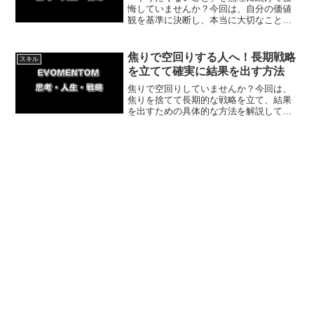
悔していませんか？今回は、自分の価値
観を基準に決断し、本当に大切なことに
集中する方法を解説。家事や掃除をプロ
に外注して人生の満足度を劇的に高めた
体験談も紹介します。
焦りで空回りする人へ！長期戦略
スキル
を立てて確実に結果を出す方法
焦りで空回りしていませんか？今回は、
焦りを捨てて長期的な戦略を立て、結果
を出すための具体的な方法を解説してい
きます。半年の目標設定や、実力不足で
も挑戦する重要性など、私の体験談を交
えて紹介。今日からできる一歩を踏み出
しましょう！