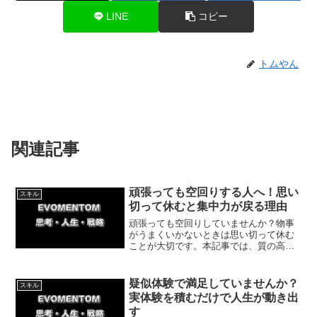
LINE
コピー
トムやん
関連記事
頑張っても空回りする人へ！思い
スキル
切って休むと集中力が戻る理由
頑張っても空回りしていませんか？物事
がうまくいかないときは思い切って休む
ことが大切です。本記事では、質の高い
休息を取り、爆発的な集中力を再び取り
戻すためのメリハリの重要性と具体的な
方法を紹介していきます。無理のない範
疑似体験で満足していませんか？
スキル
囲で実践しましょう。
実体験を積むだけで人生が動き出
す