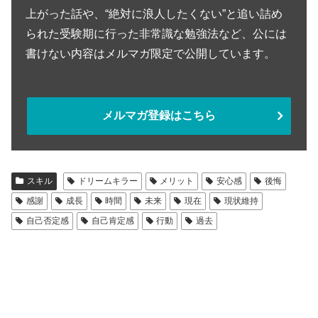
上がった話や、“絶対に浪人したくない”と追い詰め
られた受験期に行った非常識な勉強法など、公には
書けない内容はメルマガ限定で公開しています。
メルマガ登録はこちら
スキル
ドリームキラー
メリット
安心感
後悔
感謝
成長
時間
未来
現在
現状維持
自己否定感
自己肯定感
行動
過去