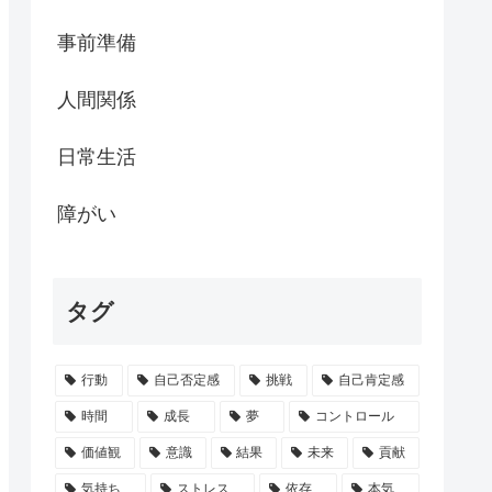
事前準備
人間関係
日常生活
障がい
タグ
行動
自己否定感
挑戦
自己肯定感
時間
成長
夢
コントロール
価値観
意識
結果
未来
貢献
気持ち
ストレス
依存
本気