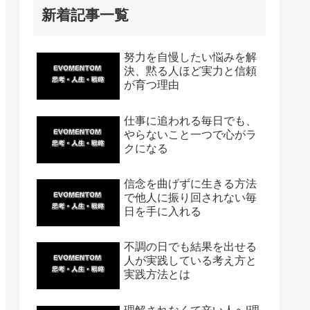
新着記事一覧
努力を自慢したい悩みを解
決、黙る人ほど実力と信頼
が育つ理由
仕事に追われる毎日でも、
やらないこと一つで心がラ
クになる
信念を曲げずに生きる方法
で他人に振り回されない毎
日を手に入れる
不調の日でも結果を出せる
人が実践している考え方と
実践方法とは