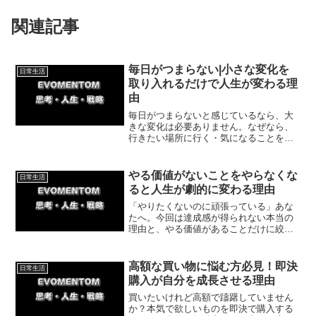
関連記事
毎日がつまらない|小さな変化を
日常生活
取り入れるだけで人生が変わる理
由
毎日がつまらないと感じているなら、大
きな変化は必要ありません。なぜなら、
行きたい場所に行く・気になることを試
すなど、小さな一歩を踏み出すことで人
生は変わっていくからです。今日からで
きる具体的な方法を紹介してします。
やる価値がないことをやらなくな
日常生活
ると人生が劇的に変わる理由
「やりたくないのに頑張っている」あな
たへ。今回は達成感が得られない本当の
理由と、やる価値があることだけに絞る
具体的な方法を体験談をもとに紹介して
いきます。やりたくないことばかりやっ
て嫌になっている日々を終わらせてみま
高額な買い物に悩む方必見！即決
日常生活
せんか。
購入が自分を成長させる理由
買いたいけれど高額で躊躇していません
か？本気で欲しいものを即決で購入する