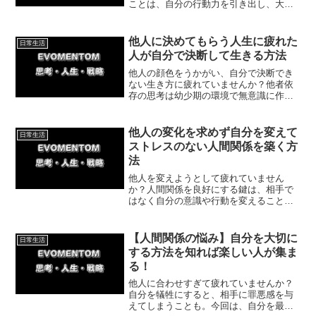
ことは、自分の行動力を引き出し、大き
く成長させるきっかけになります。レー
シックで人生が変わった体験談を交え、
決断力を磨いて一歩踏み出す具体的なス
他人に決めてもらう人生に疲れた
日常生活
テップを解説します。
人が自分で決断して生きる方法
他人の顔色をうかがい、自分で決断でき
ない生き方に疲れていませんか？他者依
存の思考は幼少期の環境で無意識に作ら
れます。今回は自分の価値観を受け入れ
てくれる人と関わることで、主体的な人
生を取り戻せる理由について紹介してい
他人の変化を求めず自分を変えて
日常生活
きます。
ストレスのない人間関係を築く方
法
他人を変えようとして疲れていません
か？人間関係を良好にする鍵は、相手で
はなく自分の意識や行動を変えることで
す。今回は、他人に振り回されずストレ
スを大幅に減らす具体的な方法と体験談
を紹介します。人間関係の悩みから解放
【人間関係の悩み】自分を大切に
日常生活
されましょう。
する方法を知れば楽しい人が集ま
る！
他人に合わせすぎて疲れていませんか？
自分を犠牲にすると、相手に罪悪感を与
えてしまうことも。今回は、自分を最優