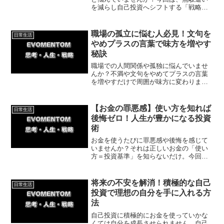
を減らし自己投資へシフトする「戦略的
なお金の使い方」を徹底解説。数検など
の資格合格を果たした筆者の体験談を交
え、成功へ導く具体策と今日からできる
職場の孤立に悩む人必見！文句を
日常生活
一歩を紹介します。
やめプラスの言葉で味方を増やす
秘訣
職場での人間関係や孤独に悩んでいませ
んか？不満や文句をやめてプラスの言葉
を増やすだけで周囲が味方に変わりま
す。今回は体験談をもとに、周囲から応
援される具体的な方法と今日から始める
一歩を紹介します。前向きな言葉で職場
【お金の罪悪感】使い方を知れば
日常生活
環境を改善しましょう。
後悔ゼロ！人生が豊かになる投資
術
お金を使うたびに罪悪感や後悔を感じて
いませんか？それは正しいお金の「使い
方＝投資基準」を知らないだけ。今回
は、自分を成長させるお金の使い方や精
神的危機を救ったハワイ旅行の体験談を
紹介。罪悪感をなくし、心を満たす豊か
将来の不安を解消！積極的な自己
日常生活
な使い方を解説します。
投資で理想の自分を手に入れる方
法
自己投資に積極的にお金を使っていかな
くては自分を成長させられません。自己