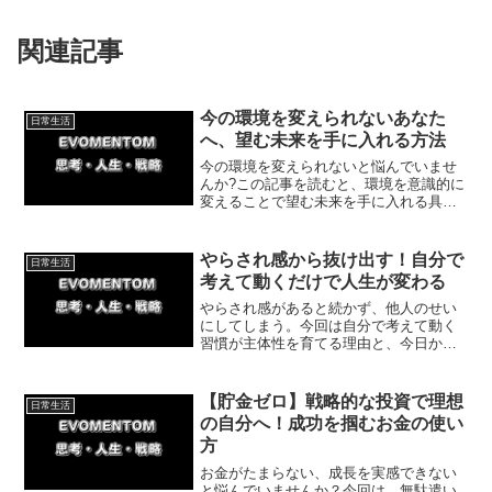
関連記事
今の環境を変えられないあなた
日常生活
へ、望む未来を手に入れる方法
今の環境を変えられないと悩んでいませ
んか?この記事を読むと、環境を意識的に
変えることで望む未来を手に入れる具体
的な方法がわかります。結論は、無理の
ない範囲で環境を変える行動を一つだけ
実践することです。今日からできる簡単
やらされ感から抜け出す！自分で
日常生活
な一歩も紹介しています。
考えて動くだけで人生が変わる
やらされ感があると続かず、他人のせい
にしてしまう。今回は自分で考えて動く
習慣が主体性を育てる理由と、今日から
できる一つの小さなステップをキックボ
クシングとピアノの実体験をもとに紹介
していきます。
【貯金ゼロ】戦略的な投資で理想
日常生活
の自分へ！成功を掴むお金の使い
方
お金がたまらない、成長を実感できない
と悩んでいませんか？今回は、無駄遣い