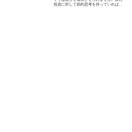
投資に対して節約思考を持っていれば周
囲から追い越されてしまうでしょう。今
回は自己投資をすることで得られるメリ
ットについて紹介していきます。