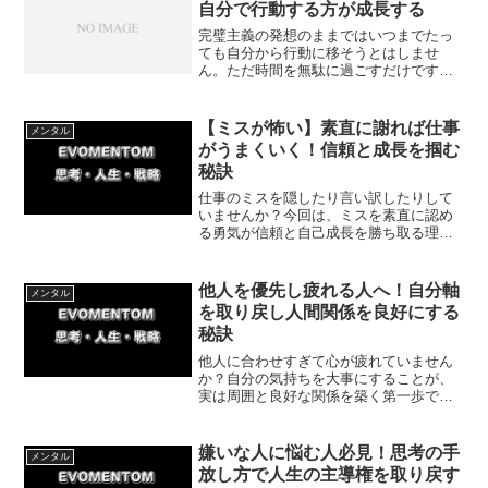
自分で行動する方が成長する
完璧主義の発想のままではいつまでたっ
ても自分から行動に移そうとはしませ
ん。ただ時間を無駄に過ごすだけです。
今回は完璧主義を捨てて不完全なままの
自分で行動する方が成長する理由につい
て紹介していきます。
【ミスが怖い】素直に謝れば仕事
メンタル
がうまくいく！信頼と成長を掴む
秘訣
仕事のミスを隠したり言い訳したりして
いませんか？今回は、ミスを素直に認め
る勇気が信頼と自己成長を勝ち取る理由
を徹底解説！就労支援での体験談を交
え、今日からできる実践的な報告・謝罪
の3ステップを紹介します。一歩踏み出し
他人を優先し疲れる人へ！自分軸
メンタル
て愛される一財に。
を取り戻し人間関係を良好にする
秘訣
他人に合わせすぎて心が疲れていません
か？自分の気持ちを大事にすることが、
実は周囲と良好な関係を築く第一歩で
す。カウンセラーとの出会いで変われた
私の体験談を交え、今日から試せる無理
のない自分を優先する具体策を分かりや
嫌いな人に悩む人必見！思考の手
メンタル
すく解説します。
放し方で人生の主導権を取り戻す