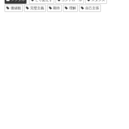
メンタル
とりあえず
コントロール
スタンス
価値観
完璧主義
期待
理解
自己主張