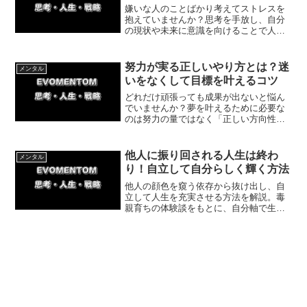
嫌いな人のことばかり考えてストレスを
抱えていませんか？思考を手放し、自分
の現状や未来に意識を向けることで人生
の主導権を取り戻せます。毒親への感情
を乗り越えた体験談と共に、今日からで
きる具体的な実践法を解説。自分の人生
努力が実る正しいやり方とは？迷
メンタル
を楽しもう。
いをなくして目標を叶えるコツ
どれだけ頑張っても成果が出ないと悩ん
でいませんか？夢を叶えるために必要な
のは努力の量ではなく「正しい方向性」
です。今回は、成果が出るやり方への修
正手順や実体験に基づくコツを解説。迷
いを解消して目標達成への最短ルートを
他人に振り回される人生は終わ
メンタル
歩み始めましょう。
り！自立して自分らしく輝く方法
他人の顔色を窺う依存から抜け出し、自
立して人生を充実させる方法を解説。毒
親育ちの体験談をもとに、自分軸で生き
るための具体的なステップや今日からで
きる簡単な一歩を紹介します。他人に振
り回される日々を終わりにして、自分ら
しい人生を歩み出しましょう。