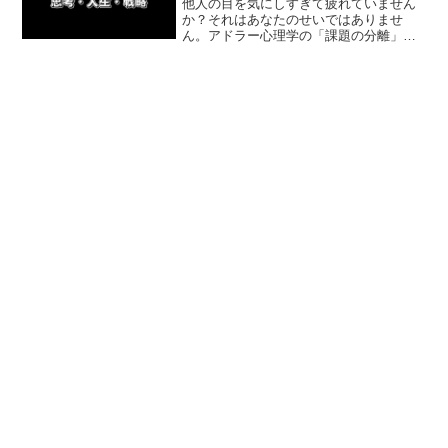
他人の目を気にしすぎて疲れていません
か？それはあなたのせいではありませ
ん。アドラー心理学の「課題の分離」を
ベースに、自分の課題に集中し、他人の
感情に振り回されなくなる方法を体験談
を交えて解説。今日から自分軸で生きる
ための一歩を踏み出しましょう。