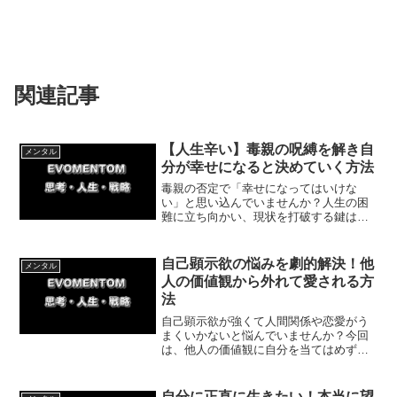
関連記事
【人生辛い】毒親の呪縛を解き自
メンタル
分が幸せになると決めていく方法
毒親の否定で「幸せになってはいけな
い」と思い込んでいませんか？人生の困
難に立ち向かい、現状を打破する鍵は
「自分が幸せになると決めること」で
す。解雇や挫折を乗り越えた体験談を交
え、自分軸で幸福を掴み取るための具体
自己顕示欲の悩みを劇的解決！他
メンタル
的な方法を解説します。
人の価値観から外れて愛される方
法
自己顕示欲が強くて人間関係や恋愛がう
まくいかないと悩んでいませんか？今回
は、他人の価値観に自分を当てはめずに
自己顕示欲を弱める具体的な方法を解説
します。承認欲求から解放され、ありの
ままの自分で心地よい関係を築くコツが
自分に正直に生きたい！本当に望