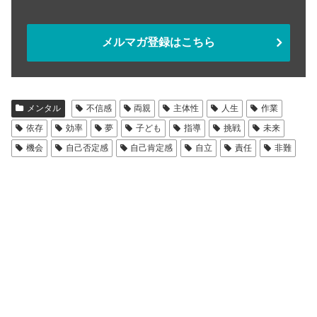
メルマガ登録はこちら
メンタル
不信感
両親
主体性
人生
作業
依存
効率
夢
子ども
指導
挑戦
未来
機会
自己否定感
自己肯定感
自立
責任
非難