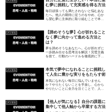
メンタル
わかります。
む夢に挑戦して充実感を得る方法
毎日頑張っても満たされないと悩むあな
たへ。他人の期待に従うのをやめ、心か
ら望む夢に主体的に取り組むことで本当
の充実感を得る方法を解説します。過去
の体験談を交えつつ、自分らしく生きる
ための具体的なステップを紹介。今日か
【諦めそうな夢】心が折れること
メンタル
ら人生を変えましょう。
なく夢に向かって進める方法と
は？
夢を諦めそうなあなたへ。心が折れずに
一歩踏み出せる思考法を解説！完璧主義
を捨て、行動のハードルを徹底的に下げ
ることで挫折を防ぎます。漢検などの合
格を掴んだ体験談を交え、今日からでき
る簡単な一歩を紹介。無理のない範囲で
本気で夢中になれることに挑戦し
メンタル
夢を叶えましょう。
て人生に豊かな実りをもたらす術
本気になれない毎日に悩んでいません
か？やりたくないことを手放し、心から
やりたいことに全力を注ぐことで、人生
に最高の充実感と成果をもたらすことが
できます。体験談を交えて、本気で打ち
込めるテーマの見つけ方と具体的な一歩
【他人が気になる】自分の課題に
メンタル
をわかりやすく解説します。
集中して他人軸から卒業する方法